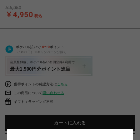
￥6,050
￥4,950
税込
ポケパル払いで
0
〜
0
ポイント
（1P=1円）※キャンペーン分除く
会員登録後、ポケパル払い初回登録&利用で
最大1,500円分ポイント進呈
獲得ポイントの確認方法は
こちら
この商品について
問い合わせる
ギフト：ラッピング不可
カートに入れる
お気に入りアイテムに追加