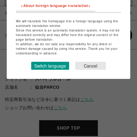
<About foreign language translation>
アイテム説明 / 素材
We will translate the homepage into a foreign language using the
automatic translation service.
Since this service is an automatic translation system, it may not be
シェアする
translated correctly and may differ from the original content of the
page before translation.
In addition, we do not take any responsibility for any direct or
indirect damage caused by using this service. Thank you for your
understanding in advance.
Switch language
Cancel
ショップ名
スパイラルガール
店舗名
仙台PARCO
特定商取引法など法令に基づく表記は
こちら
ショップお問い合わせは
こちら
SHOP TOP