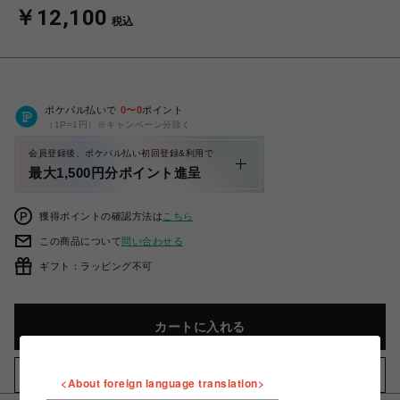
￥12,100
税込
ポケパル払いで
0
〜
0
ポイント
（1P=1円）※キャンペーン分除く
会員登録後、ポケパル払い初回登録&利用で
最大1,500円分ポイント進呈
獲得ポイントの確認方法は
こちら
この商品について
問い合わせる
ギフト：ラッピング不可
カートに入れる
お気に入りアイテムに追加
<About foreign language translation>