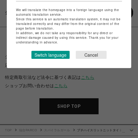
We will translate the homepage into a foreign language using the
シェアする
automatic translation service.
Since this service is an automatic translation system, it may not be
translated correctly and may differ from the original content of the
page before translation.
In addition, we do not take any responsibility for any direct or
indirect damage caused by using this service. Thank you for your
understanding in advance.
Switch language
Cancel
ショップ名
スパイラルガール
店舗名
仙台PARCO
特定商取引法など法令に基づく表記は
こちら
ショップお問い合わせは
こちら
SHOP TOP
TOP
仙台PARCO
スパイラルガール
プチハイスリットニットタイトワ
…
ンピース