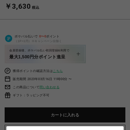
￥3,630
税込
ポケパル払いで
0
〜
0
ポイント
（1P=1円）※キャンペーン分除く
会員登録後、ポケパル払い初回登録&利用で
最大1,500円分ポイント進呈
獲得ポイントの確認方法は
こちら
販売期間 2023年03月16日 11時00分 〜
この商品について
問い合わせる
ギフト：ラッピング不可
カートに入れる