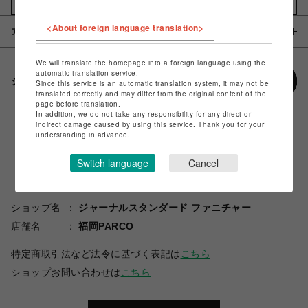
お気に入りアイテムに追加
<About foreign language translation>
アイテム説明 / 素材
We will translate the homepage into a foreign language using the
automatic translation service.
シェアする
Since this service is an automatic translation system, it may not be
translated correctly and may differ from the original content of the
page before translation.
In addition, we do not take any responsibility for any direct or
indirect damage caused by using this service. Thank you for your
understanding in advance.
Switch language
Cancel
ショップ名
ジャーナルスタンダード ファニチャー
店舗名
福岡PARCO
特定商取引法など法令に基づく表記は
こちら
ショップお問い合わせは
こちら