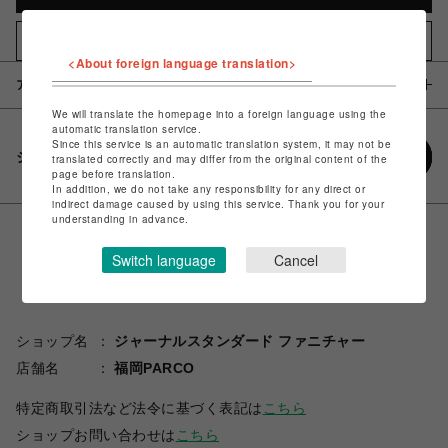
お気に入りアイテムに追加
<About foreign language translation>
アイテム説明 / 素材
We will translate the homepage into a foreign language using the
automatic translation service.
Since this service is an automatic translation system, it may not be
シェアする
translated correctly and may differ from the original content of the
page before translation.
In addition, we do not take any responsibility for any direct or
indirect damage caused by using this service. Thank you for your
understanding in advance.
Switch language
Cancel
ショップ名
ジャーナルスタンダード ファニチャー
店舗名
福岡PARCO
特定商取引法など法令に基づく表記は
こちら
ショップお問い合わせは
こちら