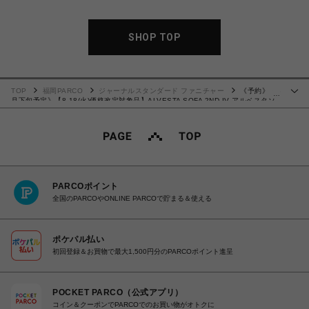
SHOP TOP
TOP
福岡PARCO
ジャーナルスタンダード ファニチャー
《予約》《8
…
月下旬予定》【8.18(火)価格改定対象品】ALVESTA SOFA 2ND IV アルベスタソ
ファ アイボリー 700
PARCOポイント
全国のPARCOやONLINE PARCOで貯まる＆使える
ポケパル払い
初回登録＆お買物で最大1,500円分のPARCOポイント進呈
POCKET PARCO（公式アプリ）
コイン＆クーポンでPARCOでのお買い物がオトクに