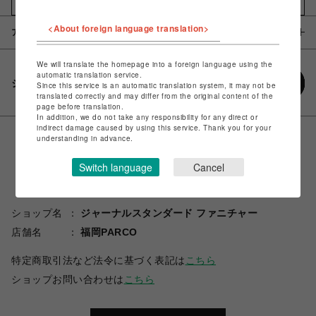
お気に入りアイテムに追加
<About foreign language translation>
アイテム説明 / 素材
We will translate the homepage into a foreign language using the
automatic translation service.
シェアする
Since this service is an automatic translation system, it may not be
translated correctly and may differ from the original content of the
page before translation.
In addition, we do not take any responsibility for any direct or
indirect damage caused by using this service. Thank you for your
understanding in advance.
Switch language
Cancel
ショップ名
ジャーナルスタンダード ファニチャー
店舗名
福岡PARCO
特定商取引法など法令に基づく表記は
こちら
ショップお問い合わせは
こちら