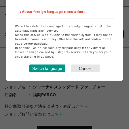
お気に入りアイテムに追加
<About foreign language translation>
アイテム説明 / 素材
We will translate the homepage into a foreign language using the
automatic translation service.
シェアする
Since this service is an automatic translation system, it may not be
translated correctly and may differ from the original content of the
page before translation.
In addition, we do not take any responsibility for any direct or
indirect damage caused by using this service. Thank you for your
understanding in advance.
Switch language
Cancel
ショップ名
ジャーナルスタンダード ファニチャー
店舗名
福岡PARCO
特定商取引法など法令に基づく表記は
こちら
ショップお問い合わせは
こちら