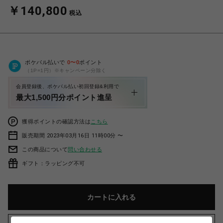
￥140,800
税込
ポケパル払いで
0
〜
0
ポイント
（1P=1円）※キャンペーン分除く
会員登録後、ポケパル払い初回登録&利用で
最大1,500円分ポイント進呈
獲得ポイントの確認方法は
こちら
販売期間 2023年03月16日 11時00分 〜
この商品について
問い合わせる
ギフト：ラッピング不可
カートに入れる