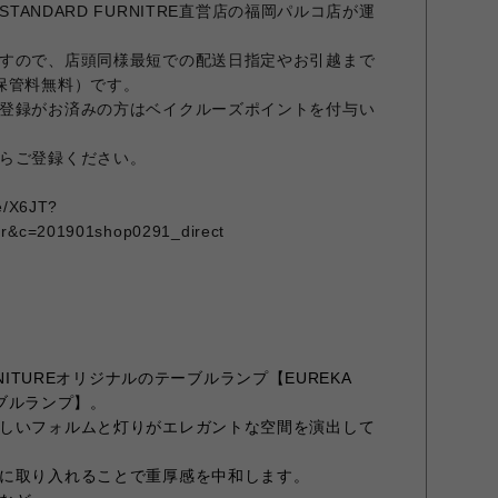
STANDARD FURNITRE直営店の福岡パルコ店が運
すので、店頭同様最短での配送日指定やお引越まで
保管料無料）です。
登録がお済みの方はベイクルーズポイントを付与い
らご登録ください。
me/X6JT?
qr&c=201901shop0291_direct
URNITUREオリジナルのテーブルランプ【EUREKA
ーブルランプ】。
しいフォルムと灯りがエレガントな空間を演出して
に取り入れることで重厚感を中和します。