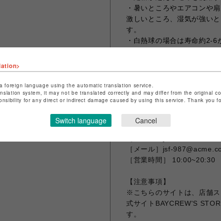
・暑いところやエアコンや扇
激しいところ、湿気が強いと
す。
・白熱球の場合は寿命約2-
す。
lation>
【配送】
佐川急便・・・玄関お渡し
a foreign language using the automatic translation service.
anslation system, it may not be translated correctly and may differ from the original c
送料・・・660円
onsibility for any direct or indirect damage caused by using this service. Thank you 
【お問い合わせ先】
Switch language
Cancel
JOURNAL STANDARD F
［電話番号] 092-235-7421
［メール］jsf-987@acme.co
［営業時間］ 10:00~20:30
【注意事項】
※こちらのサイトは、店舗ス
式サイトBAYCREW'S 
す。