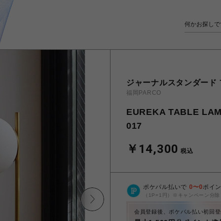
ジャーナルスタンダード
福岡PARCO
EUREKA TABLE
017
￥14,300
税込
ポケパル払いで
0
〜
0
ポイ
（1P=1円）※キャンペーン分除
会員登録後、ポケパル払い初回登