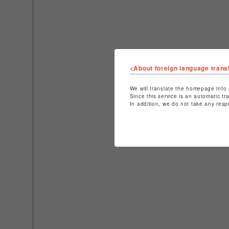
<About foreign language trans
We will translate the homepage into 
Since this service is an automatic tr
In addition, we do not take any resp