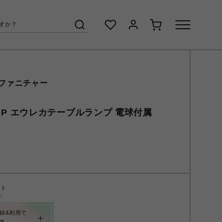
 ファニチャー
 LAMP エウレカテーブルランプ 電球付属
ント
く
録&利用で