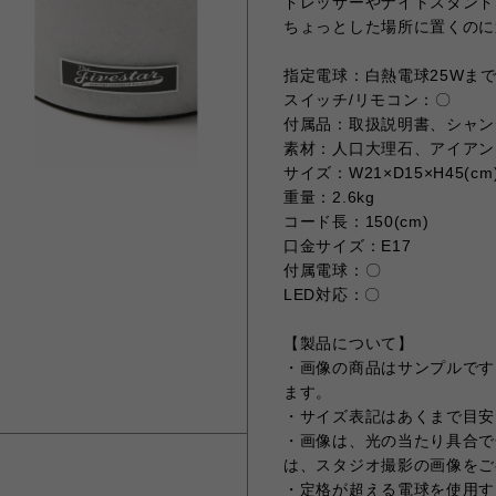
ドレッサーやナイトスタンド
ちょっとした場所に置くのに
指定電球：白熱電球25Wまで
スイッチ/リモコン：〇
付属品：取扱説明書、シャン
素材：人口大理石、アイアン
サイズ：W21×D15×H45(cm
重量：2.6kg
コード長：150(cm)
口金サイズ：E17
付属電球：〇
LED対応：〇
【製品について】
・画像の商品はサンプルです
ます。
・サイズ表記はあくまで目安
・画像は、光の当たり具合で
は、スタジオ撮影の画像をご
・定格が超える電球を使用す