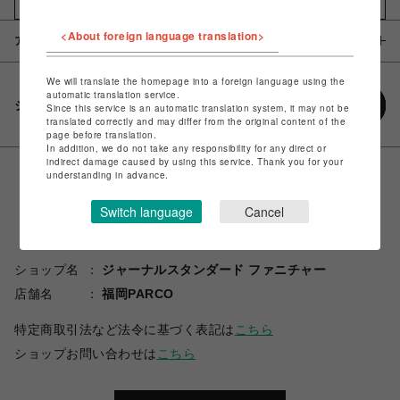
お気に入りアイテムに追加
<About foreign language translation>
アイテム説明 / 素材
We will translate the homepage into a foreign language using the
automatic translation service.
シェアする
Since this service is an automatic translation system, it may not be
translated correctly and may differ from the original content of the
page before translation.
In addition, we do not take any responsibility for any direct or
indirect damage caused by using this service. Thank you for your
understanding in advance.
Switch language
Cancel
ショップ名
ジャーナルスタンダード ファニチャー
店舗名
福岡PARCO
特定商取引法など法令に基づく表記は
こちら
ショップお問い合わせは
こちら