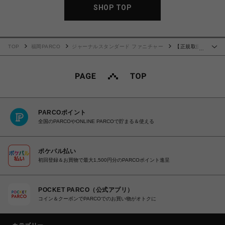
SHOP TOP
TOP
福岡PARCO
ジャーナルスタンダード ファニチャー
【正規取扱
…
店】［Marshall/マーシャル］Acton 3 Bluetooth Brown スピーカー 016
PARCOポイント
全国のPARCOやONLINE PARCOで貯まる＆使える
ポケパル払い
初回登録＆お買物で最大1,500円分のPARCOポイント進呈
POCKET PARCO（公式アプリ）
コイン＆クーポンでPARCOでのお買い物がオトクに