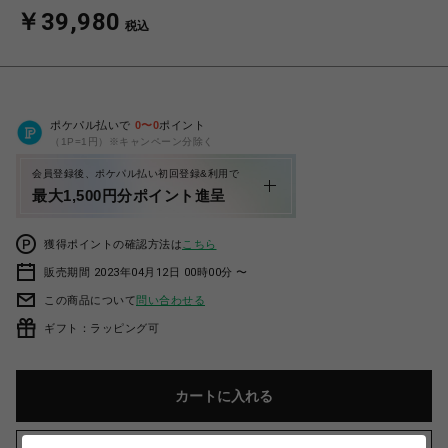
￥39,980
税込
ポケパル払いで
0
〜
0
ポイント
（1P=1円）※キャンペーン分除く
会員登録後、ポケパル払い初回登録&利用で
最大1,500円分ポイント進呈
獲得ポイントの確認方法は
こちら
販売期間 2023年04月12日 00時00分 〜
この商品について
問い合わせる
ギフト：ラッピング可
カートに入れる