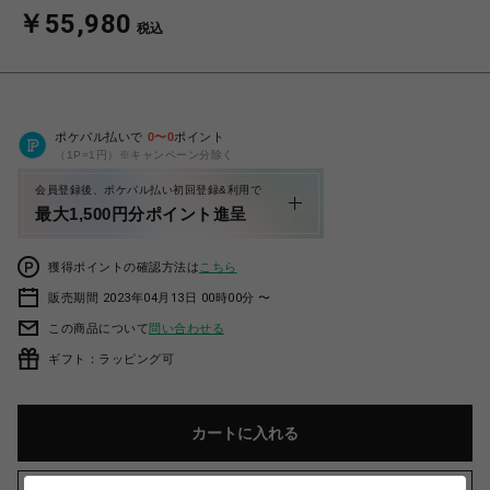
￥55,980
税込
ポケパル払いで
0
〜
0
ポイント
（1P=1円）※キャンペーン分除く
会員登録後、ポケパル払い初回登録&利用で
最大1,500円分ポイント進呈
獲得ポイントの確認方法は
こちら
販売期間 2023年04月13日 00時00分 〜
この商品について
問い合わせる
ギフト：ラッピング可
カートに入れる