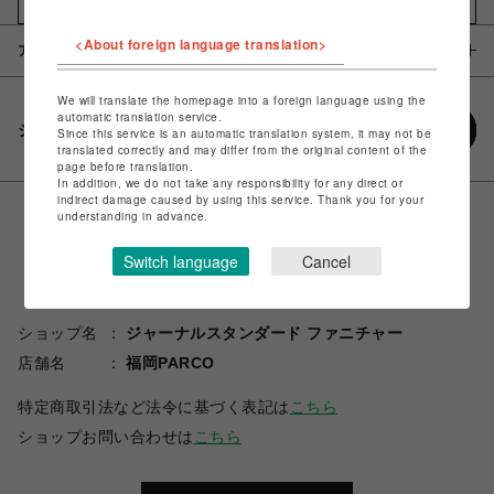
お気に入りアイテムに追加
<About foreign language translation>
アイテム説明 / 素材
We will translate the homepage into a foreign language using the
automatic translation service.
シェアする
Since this service is an automatic translation system, it may not be
translated correctly and may differ from the original content of the
page before translation.
In addition, we do not take any responsibility for any direct or
indirect damage caused by using this service. Thank you for your
understanding in advance.
Switch language
Cancel
ショップ名
ジャーナルスタンダード ファニチャー
店舗名
福岡PARCO
特定商取引法など法令に基づく表記は
こちら
ショップお問い合わせは
こちら