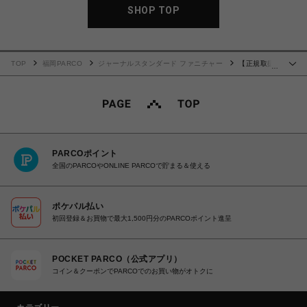
SHOP TOP
TOP
福岡PARCO
ジャーナルスタンダード ファニチャー
【正規取扱
…
店】［Marshall/マーシャル］Stanmore 3 Bluetooth BLACK スピーカー 016
PARCOポイント
全国のPARCOやONLINE PARCOで貯まる＆使える
ポケパル払い
初回登録＆お買物で最大1,500円分のPARCOポイント進呈
POCKET PARCO（公式アプリ）
コイン＆クーポンでPARCOでのお買い物がオトクに