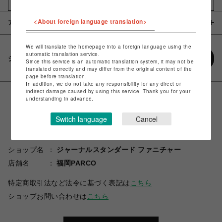
お気に入りアイテムに追加
<About foreign language translation>
アイテム説明 / 素材
We will translate the homepage into a foreign language using the
automatic translation service.
シェアする
Since this service is an automatic translation system, it may not be
translated correctly and may differ from the original content of the
page before translation.
In addition, we do not take any responsibility for any direct or
indirect damage caused by using this service. Thank you for your
understanding in advance.
Switch language
Cancel
ショップ名
ジャーナルスタンダード ファニチャー
店舗名
福岡PARCO
特定商取引法など法令に基づく表記は
こちら
ショップお問い合わせは
こちら