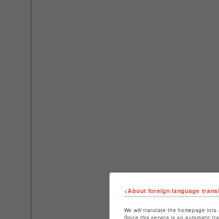
<About foreign language trans
We will translate the homepage into 
Since this service is an automatic tr