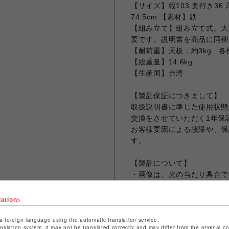
【サイズ】幅103 奥行き36 高
74.5cm 【素材】鉄
【組み立て】組み立て式。大
要です。説明書を商品に同梱
【耐荷重】天板：約3kg 各棚
【総重量】14.6kg
【生産国】台湾
【製品保証につきまして】
取扱説明書に準じた使用状態
交換をさせていただく1年保
お客様要因による故障や、保
す。
【製品について】
・画像は、光の当たり具合で
は、スタジオ撮影の画像をご
・本商品の鉄部分には、素地
lation>
接跡がありますが不良ではあ
また、部位やロットにより
a foreign language using the automatic translation service.
anslation system, it may not be translated correctly and may differ from the original c