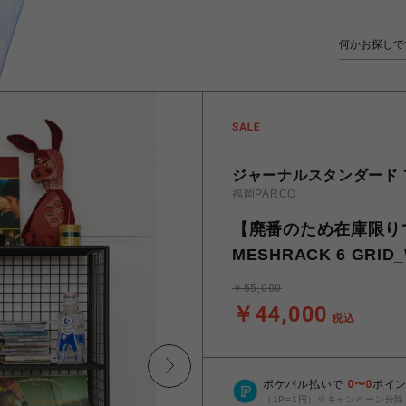
ジャーナルスタンダード
福岡PARCO
【廃番のため在庫限りで販
MESHRACK 6 GR
￥55,000
￥44,000
税込
ポケパル払いで
0
〜
0
ポイ
（1P=1円）※キャンペーン分除