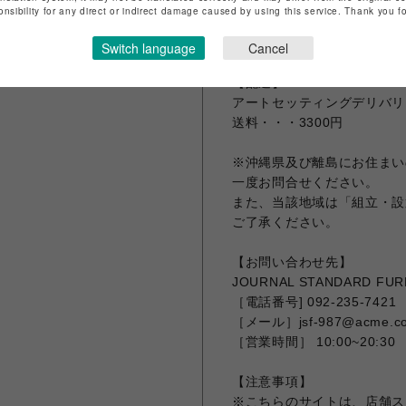
・画像の商品はサンプルです
onsibility for any direct or indirect damage caused by using this service. Thank you 
実際の商品と仕様、加工が
・サイズ表記はあくまで目安
Switch language
Cancel
【配送】
アートセッティングデリバリ
送料・・・3300円
※沖縄県及び離島にお住まい
一度お問合せください。
また、当該地域は「組立・設
ご了承ください。
【お問い合わせ先】
JOURNAL STANDARD F
［電話番号] 092-235-7421
［メール］jsf-987@acme.co
［営業時間］ 10:00~20:30
【注意事項】
※こちらのサイトは、店舗ス