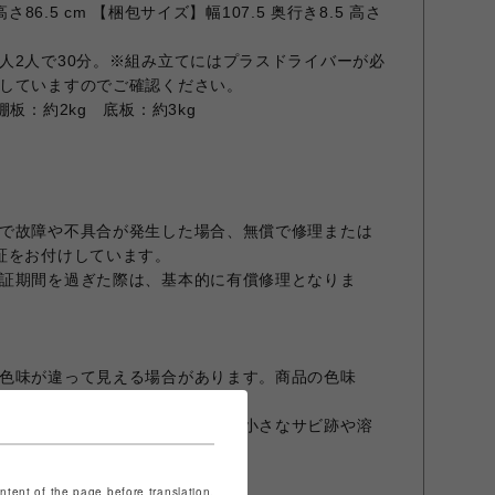
さ86.5 cm 【梱包サイズ】幅107.5 奥行き8.5 高さ
人2人で30分。※組み立てにはプラスドライバーが必
していますのでご確認ください。
板：約2kg 底板：約3kg
で故障や不具合が発生した場合、無償で修理または
証をお付けしています。
証期間を過ぎた際は、基本的に有償修理となりま
色味が違って見える場合があります。商品の色味
参照ください。
ならではの濃淡、意図的に施した小さなサビ跡や溶
りません。
個体差が生じます。
ontent of the page before translation.