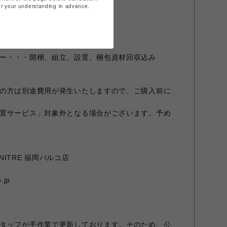
。
for your understanding in advance.
若干異なる場合があります。
となります
ー・・・開梱、組立、設置、梱包資材回収込み
の方は別途費用が発生いたしますので、ご購入前に
置サービス」対象外となる場合がございます。予め
URNITRE 福岡パルコ店
.jp
タッフが手作業で更新しております。そのため、公