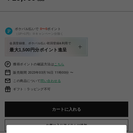
ポケパル払いで
0
〜
0
ポイント
（1P=1円）※キャンペーン分除く
会員登録後、ポケパル払い初回登録&利用で
最大1,500円分ポイント進呈
獲得ポイントの確認方法は
こちら
販売期間 2023年03月16日 11時00分 〜
この商品について
問い合わせる
ギフト：ラッピング不可
カートに入れる
お気に入りアイテムに追加