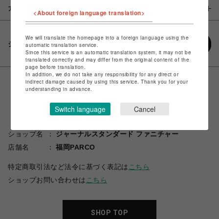
アイテム説明 / 素材
<About foreign language translation>
We will translate the homepage into a foreign language using the
シェアする
automatic translation service.
Since this service is an automatic translation system, it may not be
translated correctly and may differ from the original content of the
page before translation.
In addition, we do not take any responsibility for any direct or
indirect damage caused by using this service. Thank you for your
understanding in advance.
Switch language
Cancel
ショップ名
ジャーナルスタンダード ファニチャー
店舗名
福岡PARCO
特定商取引法など法令に基づく表記は
こちら
ショップお問い合わせは
こちら
SHOP TOP