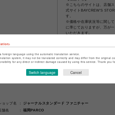
※こちらのサイトは、店舗ス
式サイトBAYCREW'S 
す。
※価格や在庫状況等に関しては
に準じておりますが、万が一
いただきます。
※お客様都合でのご返品・キ
lation>
予めご了承ください。
a foreign language using the automatic translation service.
anslation system, it may not be translated correctly and may differ from the original c
onsibility for any direct or indirect damage caused by using this service. Thank you 
シェアする
Switch language
Cancel
ショップ名
ジャーナルスタンダード ファニチャー
店舗名
福岡PARCO