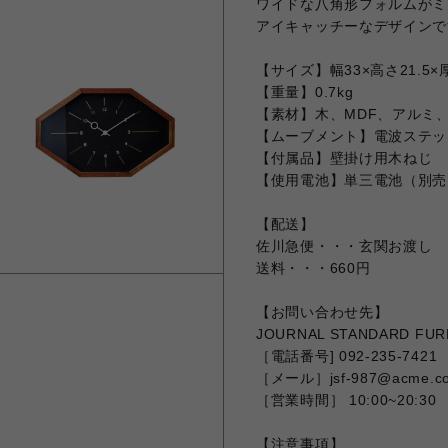
ワイドな八角形フォルムがミ
アイキャッチーなデザインで
【サイズ】幅33×高さ21.5×厚
【重量】0.7kg
【素材】木、MDF、アルミ
【ムーブメント】電波ステッ
【付属品】壁掛け用木ねじ
【使用電池】単三電池（別売
【配送】
佐川急便・・・玄関お渡し
送料・・・660円
【お問い合わせ先】
JOURNAL STANDARD F
［電話番号] 092-235-7421
［メール］jsf-987@acme.co
［営業時間］ 10:00~20:30
【注意事項】