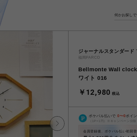
ジャーナルスタンダード
福岡PARCO
Bellmonte Wall 
ワイト 016
￥12,980
税込
ポケパル払いで
0
〜
0
ポイ
（1P=1円）※キャンペーン分除
会員登録後、ポケパル払い初回登