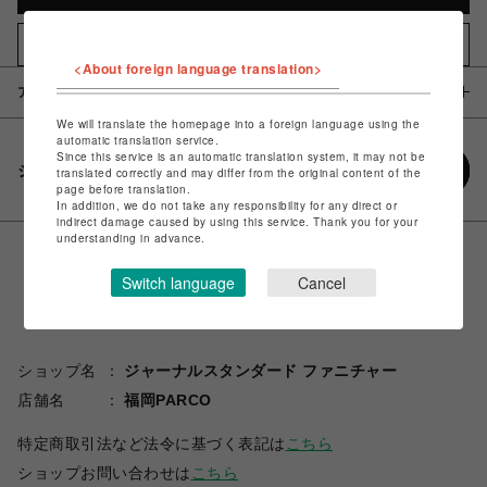
お気に入りアイテムに追加
<About foreign language translation>
アイテム説明 / 素材
We will translate the homepage into a foreign language using the
automatic translation service.
Since this service is an automatic translation system, it may not be
シェアする
translated correctly and may differ from the original content of the
page before translation.
In addition, we do not take any responsibility for any direct or
indirect damage caused by using this service. Thank you for your
understanding in advance.
Switch language
Cancel
ショップ名
ジャーナルスタンダード ファニチャー
店舗名
福岡PARCO
特定商取引法など法令に基づく表記は
こちら
ショップお問い合わせは
こちら