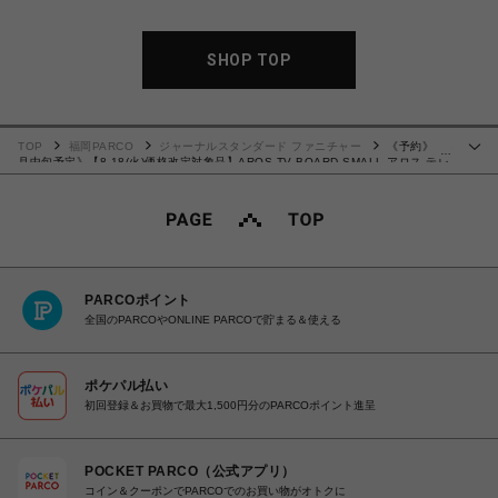
SHOP TOP
TOP
福岡PARCO
ジャーナルスタンダード ファニチャー
《予約》《8
…
月中旬予定》【8.18(火)価格改定対象品】AROS TV BOARD SMALL アロス テレ
ビ ボード スモール 702
PARCOポイント
全国のPARCOやONLINE PARCOで貯まる＆使える
ポケパル払い
初回登録＆お買物で最大1,500円分のPARCOポイント進呈
POCKET PARCO（公式アプリ）
コイン＆クーポンでPARCOでのお買い物がオトクに