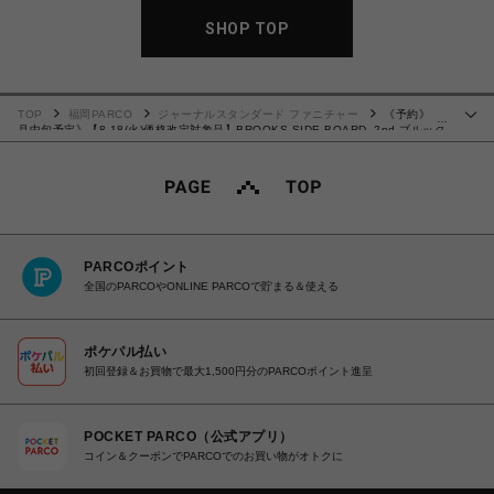
SHOP TOP
TOP
福岡PARCO
ジャーナルスタンダード ファニチャー
《予約》《9
…
月中旬予定》【8.18(火)価格改定対象品】BROOKS SIDE BOARD_2nd ブルック
スサイドボード 2nd 707
PARCOポイント
全国のPARCOやONLINE PARCOで貯まる＆使える
ポケパル払い
初回登録＆お買物で最大1,500円分のPARCOポイント進呈
POCKET PARCO（公式アプリ）
コイン＆クーポンでPARCOでのお買い物がオトクに