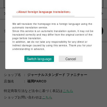
お気に入りアイテムに追加
<About foreign language translation>
アイテム説明 / 素材
We will translate the homepage into a foreign language using the
automatic translation service.
シェアする
Since this service is an automatic translation system, it may not be
translated correctly and may differ from the original content of the
page before translation.
In addition, we do not take any responsibility for any direct or
indirect damage caused by using this service. Thank you for your
understanding in advance.
Switch language
Cancel
ショップ名
ジャーナルスタンダード ファニチャー
店舗名
福岡PARCO
特定商取引法など法令に基づく表記は
こちら
ショップお問い合わせは
こちら