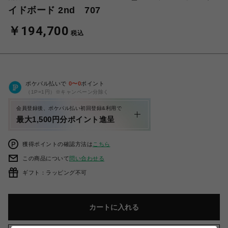
イドボード 2nd 707
￥194,700
税込
ポケパル払いで
0
〜
0
ポイント
（1P=1円）※キャンペーン分除く
会員登録後、ポケパル払い初回登録&利用で
最大1,500円分ポイント進呈
獲得ポイントの確認方法は
こちら
この商品について
問い合わせる
ギフト：ラッピング不可
カートに入れる