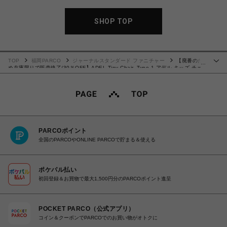
SHOP TOP
TOP
福岡PARCO
ジャーナルスタンダード ファニチャー
【廃番のた
…
め在庫限りで販売終了/30％OFF】ADEL Tiny Chair_Type 1 アデル キッズ チェ
ア 家具
PARCOポイント
全国のPARCOやONLINE PARCOで貯まる＆使える
ポケパル払い
初回登録＆お買物で最大1,500円分のPARCOポイント進呈
POCKET PARCO（公式アプリ）
コイン＆クーポンでPARCOでのお買い物がオトクに