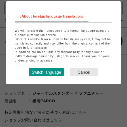
お気に入りアイテムに追加
<About foreign language translation>
アイテム説明 / 素材
We will translate the homepage into a foreign language using the
automatic translation service.
Since this service is an automatic translation system, it may not be
シェアする
translated correctly and may differ from the original content of the
page before translation.
In addition, we do not take any responsibility for any direct or
indirect damage caused by using this service. Thank you for your
understanding in advance.
Switch language
Cancel
ショップ名
ジャーナルスタンダード ファニチャー
店舗名
福岡PARCO
特定商取引法など法令に基づく表記は
こちら
ショップお問い合わせは
こちら