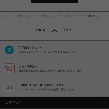
TOP
福岡PARCO
ジャーナルスタンダード ファニチャー
HABITAT
…
EASY COVER 180cm ビスカ(GY) ハビタソファ イージーカバー 180cm 700
PARCOポイント
全国のPARCOやONLINE PARCOで貯まる＆使える
ポケパル払い
初回登録＆お買物で最大1,500円分のPARCOポイント進呈
POCKET PARCO（公式アプリ）
コイン＆クーポンでPARCOでのお買い物がオトクに
カテゴリー