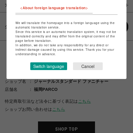
アイテム説明 / 素材
<About foreign language translation>
We will translate the homepage into a foreign language using the
シェアする
automatic translation service.
Since this service is an automatic translation system, it may not be
translated correctly and may differ from the original content of the
page before translation.
In addition, we do not take any responsibility for any direct or
indirect damage caused by using this service. Thank you for your
understanding in advance.
Switch language
Cancel
ショップ名
ジャーナルスタンダード ファニチャー
店舗名
福岡PARCO
特定商取引法など法令に基づく表記は
こちら
ショップお問い合わせは
こちら
SHOP TOP