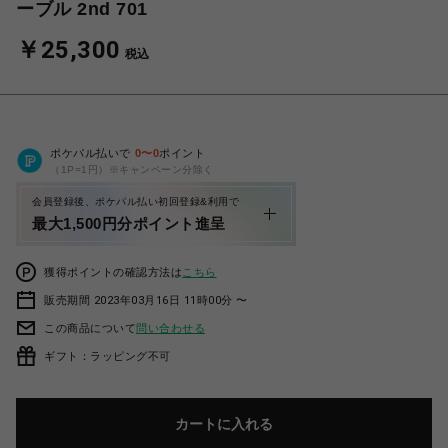
ーブル 2nd 701
￥25,300
税込
ポケパル払いで
0
〜
0
ポイント
（1P=1円）※キャンペーン分除く
会員登録後、ポケパル払い初回登録&利用で
最大1,500円分ポイント進呈
獲得ポイントの確認方法は
こちら
販売期間 2023年03月16日 11時00分 〜
この商品について
問い合わせる
ギフト：ラッピング不可
カートに入れる