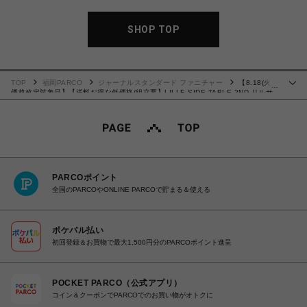
SHOP TOP
TOP
福岡PARCO
ジャーナルスタンダード ファニチャー
【8.18(火)
…
価格改定対象品】【送料お得な低価格/組立要】LILLE SIDE TABLE 2ND リルサ
イドテーブル 2nd 701
PARCOポイント
全国のPARCOやONLINE PARCOで貯まる＆使える
ポケパル払い
初回登録＆お買物で最大1,500円分のPARCOポイント進呈
POCKET PARCO（公式アプリ）
コイン＆クーポンでPARCOでのお買い物がオトクに