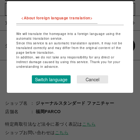
お気に入りアイテムに追加
<About foreign language translation>
アイテム説明 / 素材
We will translate the homepage into a foreign language using the
automatic translation service.
Since this service is an automatic translation system, it may not be
シェアする
translated correctly and may differ from the original content of the
page before translation.
In addition, we do not take any responsibility for any direct or
indirect damage caused by using this service. Thank you for your
understanding in advance.
Switch language
Cancel
ショップ名
ジャーナルスタンダード ファニチャー
店舗名
福岡PARCO
特定商取引法など法令に基づく表記は
こちら
ショップお問い合わせは
こちら