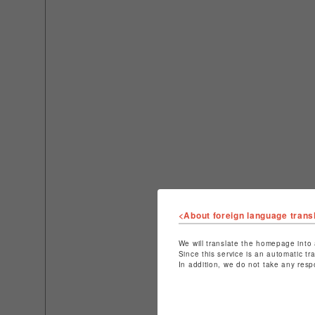
<About foreign language trans
We will translate the homepage into 
Since this service is an automatic tr
In addition, we do not take any resp