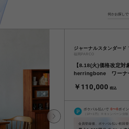
ジャーナルスタンダード
福岡PARCO
【8.18(火)価格改定対象
herringbone ワ
￥110,000
税込
ポケパル払いで
0
〜
0
ポイ
（1P=1円）※キャンペーン分除
会員登録後、ポケパル払い初回登