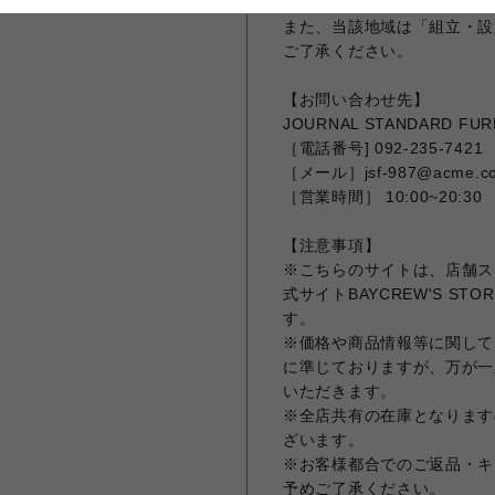
一度お問合せください。
また、当該地域は「組立・設
ご了承ください。
【お問い合わせ先】
JOURNAL STANDARD F
［電話番号] 092-235-7421
［メール］jsf-987@acme.co
［営業時間］ 10:00~20:30
【注意事項】
※こちらのサイトは、店舗ス
式サイトBAYCREW'S 
す。
※価格や商品情報等に関しては
に準じておりますが、万が一
いただきます。
※全店共有の在庫となります
ざいます。
※お客様都合でのご返品・キ
予めご了承ください。