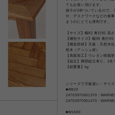
てもお使い頂けます。
抽斗が2杯ついているので、
や、デスクワークなどの食事
まうのにとても便利です。
【サイズ】幅82 奥行82 高さ
【梱包サイズ】幅95 奥行95 
【構造部材】天板：天然木化
然木（アッシュ材）
【表面加工】ウレタン樹脂塗
【組立】脚部組立有り。2名で
【総重量】kg
シリーズで天板違い・サイズ
■W820
24703970001370：WARNER 
24703970001470：WARNER 
■W1600