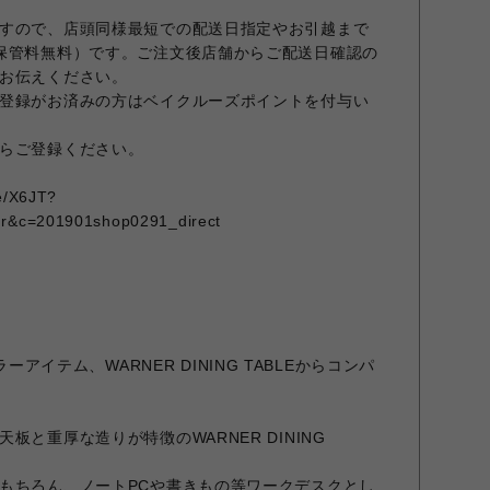
すので、店頭同様最短での配送日指定やお引越まで
保管料無料）です。ご注文後店舗からご配送日確認の
お伝えください。
登録がお済みの方はベイクルーズポイントを付与い
らご登録ください。
me/X6JT?
qr&c=201901shop0291_direct
グセラーアイテム、WARNER DINING TABLEからコンパ
板と重厚な造りが特徴のWARNER DINING
もちろん、ノートPCや書きもの等ワークデスクとし