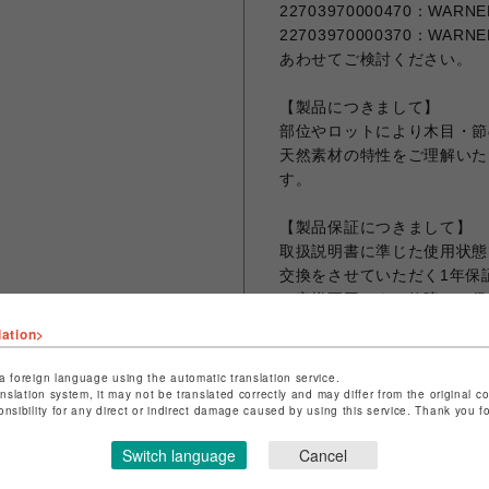
22703970000470：WARNER
22703970000370：WARNER 
あわせてご検討ください。
【製品につきまして】
部位やロットにより木目・節
天然素材の特性をご理解いた
す。
【製品保証につきまして】
取扱説明書に準じた使用状態
交換をさせていただく1年保
お客様要因による故障や、保
す。
lation>
【配送】
a foreign language using the automatic translation service.
anslation system, it may not be translated correctly and may differ from the original c
アートセッティングデリバリ
onsibility for any direct or indirect damage caused by using this service. Thank you 
送料・・・4400円
Switch language
Cancel
※沖縄県及び離島にお住まい