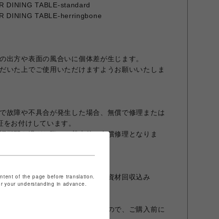
 DINING TABLE-standard
DINING TABLE-herringbone
の出方や表面の風合いに個体差が生じます。
だいた上でご使用いただけますようお願いいたしま
で故障や不具合が発生した場合、無償で修理または
証をお付けしています。
証期間を過ぎた際は、基本的に有償修理となりま
ontent of the page before translation.
ー・・・開梱、組立、設置、梱包資材回収込み
for your understanding in advance.
の方は別途費用が発生いたしますので、ご購入前に