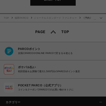
TOP
福岡PARCO
ジャーナルスタンダード ファニチャー
《予約》《9
…
月上旬予定》 ROSSMOYNE RUG 200X200 ロスモイン ラグ 013
PARCOポイント
全国のPARCOやONLINE PARCOで貯まる＆使える
ポケパル払い
初回登録＆お買物で最大1,500円分のPARCOポイント進呈
POCKET PARCO（公式アプリ）
コイン＆クーポンでPARCOでのお買い物がオトクに
カテゴリー