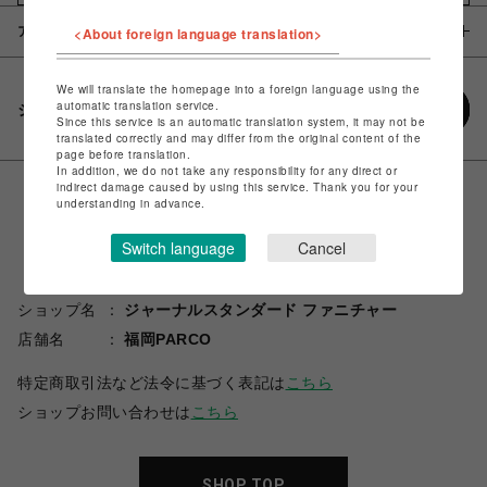
アイテム説明 / 素材
<About foreign language translation>
We will translate the homepage into a foreign language using the
automatic translation service.
シェアする
Since this service is an automatic translation system, it may not be
translated correctly and may differ from the original content of the
page before translation.
In addition, we do not take any responsibility for any direct or
indirect damage caused by using this service. Thank you for your
understanding in advance.
Switch language
Cancel
ショップ名
ジャーナルスタンダード ファニチャー
店舗名
福岡PARCO
特定商取引法など法令に基づく表記は
こちら
ショップお問い合わせは
こちら
SHOP TOP