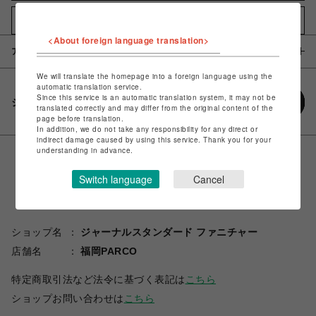
お気に入りアイテムに追加
<About foreign language translation>
アイテム説明 / 素材
We will translate the homepage into a foreign language using the
automatic translation service.
Since this service is an automatic translation system, it may not be
シェアする
translated correctly and may differ from the original content of the
page before translation.
In addition, we do not take any responsibility for any direct or
indirect damage caused by using this service. Thank you for your
understanding in advance.
Switch language
Cancel
ショップ名
ジャーナルスタンダード ファニチャー
店舗名
福岡PARCO
特定商取引法など法令に基づく表記は
こちら
ショップお問い合わせは
こちら