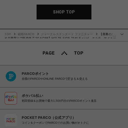
SHOP TOP
TOP
福岡PARCO
ジャーナルスタンダード ファニチャー
【廃番のた
…
め在庫限りで販売終了/30％OFF】HOLTE SIDE TABLE sand ホルテ サイドテ
ーブル 701
PARCOポイント
全国のPARCOやONLINE PARCOで貯まる＆使える
ポケパル払い
初回登録＆お買物で最大1,500円分のPARCOポイント進呈
POCKET PARCO（公式アプリ）
コイン＆クーポンでPARCOでのお買い物がオトクに