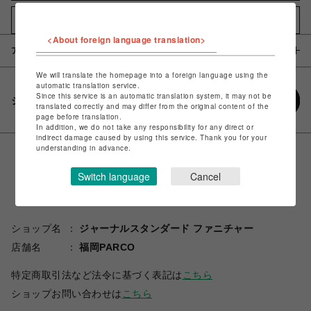
お気に入りアイテムに追加
<About foreign language translation>
アイテム説明 / 素材
We will translate the homepage into a foreign language using the
automatic translation service.
Since this service is an automatic translation system, it may not be
シェアする
translated correctly and may differ from the original content of the
page before translation.
In addition, we do not take any responsibility for any direct or
indirect damage caused by using this service. Thank you for your
understanding in advance.
Switch language
Cancel
ショップ名
ジャーナルスタンダード ファニチャー
店舗名
福岡PARCO
特定商取引法など法令に基づく表記は
こちら
ショップお問い合わせは
こちら