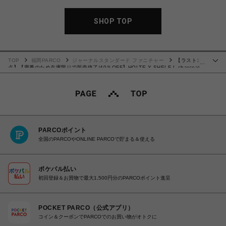
SHOP TOP
TOP
福岡PARCO
ジャーナルスタンダード ファニチャー
【ラスト1
…
点】【廃番のため在庫限りで販売終了/40％OFF】HOLTE X SHELF L charcoal
ホルテ シェルフ 708
PARCOポイント
全国のPARCOやONLINE PARCOで貯まる＆使える
ポケパル払い
初回登録＆お買物で最大1,500円分のPARCOポイント進呈
POCKET PARCO（公式アプリ）
コイン＆クーポンでPARCOでのお買い物がオトクに