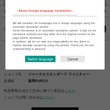
お気に入りアイテムに追加
<About foreign language translation>
アイテム説明 / 素材
We will translate the homepage into a foreign language using the
automatic translation service.
シェアする
Since this service is an automatic translation system, it may not be
translated correctly and may differ from the original content of the
page before translation.
In addition, we do not take any responsibility for any direct or
indirect damage caused by using this service. Thank you for your
understanding in advance.
Switch language
Cancel
ショップ名
ジャーナルスタンダード ファニチャー
店舗名
福岡PARCO
特定商取引法など法令に基づく表記は
こちら
ショップお問い合わせは
こちら