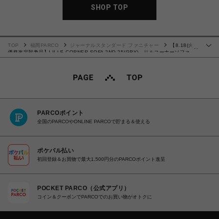
SHOP TOP
TOP
福岡PARCO
ジャーナルスタンダード ファニチャー
【8.18(火)
…
価格改定対象品】LILLE CORNER SOFA 2ND 25(GRY) リルコーナーソファ
700
PARCOポイント
全国のPARCOやONLINE PARCOで貯まる＆使える
ポケパル払い
初回登録＆お買物で最大1,500円分のPARCOポイント進呈
POCKET PARCO（公式アプリ）
コイン＆クーポンでPARCOでのお買い物がオトクに