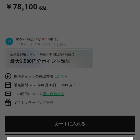
￥78,100
税込
ポケパル払いで
0
〜
0
ポイント
（1P=1円）※キャンペーン分除く
会員登録後、ポケパル払い初回登録&利用で
最大1,500円分ポイント進呈
獲得ポイントの確認方法は
こちら
販売期間 2023年06月06日 00時00分 〜
この商品について
問い合わせる
ギフト：ラッピング不可
カートに入れる