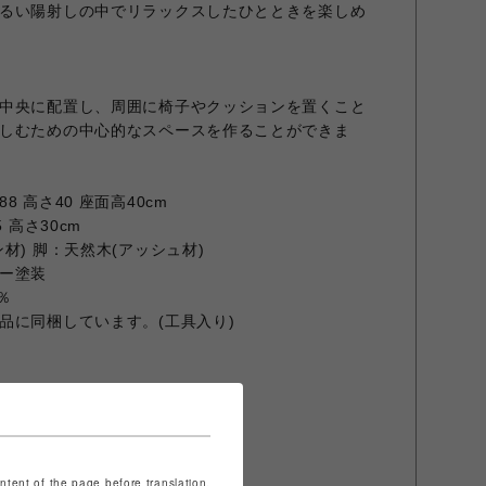
るい陽射しの中でリラックスしたひとときを楽しめ
中央に配置し、周囲に椅子やクッションを置くこと
しむための中心的なスペースを作ることができま
8 高さ40 座面高40cm
 高さ30cm
材) 脚：天然木(アッシュ材)
ー塗装
％
品に同梱しています。(工具入り)
ュ
ontent of the page before translation.