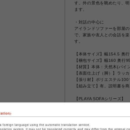
す。外の景色を眺めたり、明
ます。
・対話の中心に
アイランドソファーを部屋の
で、家族や友人との会話を楽
す。
【本体サイズ】幅154.5 奥行8
【梱包サイズ】幅160 奥行95
【材質】本体：天然木(パイン
【表面仕上げ（脚）】ラッカ
【張り材】ポリエステル100
【組み立て】有。説明書を商
【PLAYA SOFAシリーズ】
《SOFA BASE》
・W1545
lation>
25700960001370：グレー
25700960001470：ベージ
a foreign language using the automatic translation service.
anslation system, it may not be translated correctly and may differ from the original c