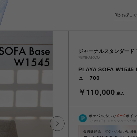
ジャーナルスタンダード
福岡PARCO
PLAYA SOFA W15
ュ 700
￥110,000
税込
ポケパル払いで
0
〜
0
ポイ
（1P=1円）※キャンペーン分除
会員登録後、ポケパル払い初回登