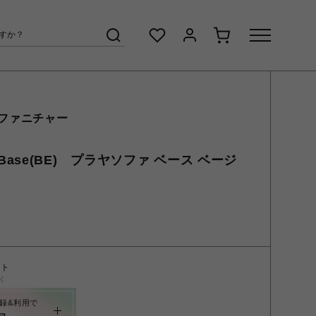
 ファニチャー
45 Base(BE) プラヤソファ ベース ベージ
ント
く
録&利用で