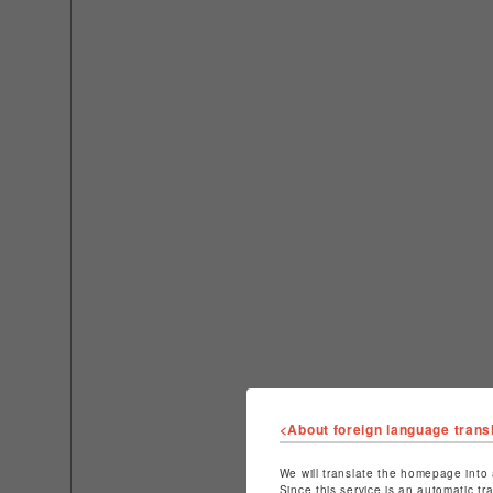
<About foreign language trans
We will translate the homepage into 
Since this service is an automatic tr