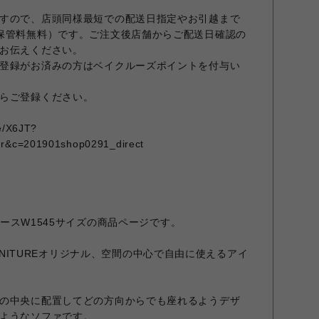
すので、店頭同様最短での配送日指定やお引越まで
保管料無料）です。ご注文後店舗からご配送日確認の
お伝えください。
登録がお済みの方はベイクルーズポイントを付与い
らご登録ください。
me/X6JT?
qr&c=201901shop0291_direct
のベースW1545サイズの商品ページです。
 FURNITUREオリジナル、空間の中心で自由に使えるアイ
の中央に配置してどの方向からでも座れるようデザ
ようなソファです。