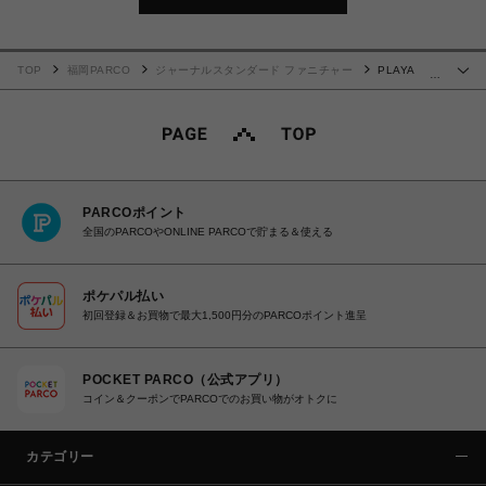
TOP
福岡PARCO
ジャーナルスタンダード ファニチャー
PLAYA
…
SOFA Back Cushion S PFF(BE) プラヤソファ 背クッション 700
PARCOポイント
全国のPARCOやONLINE PARCOで貯まる＆使える
ポケパル払い
初回登録＆お買物で最大1,500円分のPARCOポイント進呈
POCKET PARCO（公式アプリ）
コイン＆クーポンでPARCOでのお買い物がオトクに
カテゴリー