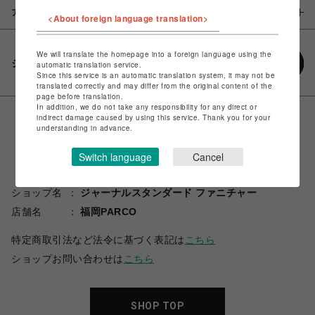
アイテム説明 / 素材
<About foreign language translation>
We will translate the homepage into a foreign language using the
シェアする
automatic translation service.
Since this service is an automatic translation system, it may not be
translated correctly and may differ from the original content of the
page before translation.
In addition, we do not take any responsibility for any direct or
indirect damage caused by using this service. Thank you for your
understanding in advance.
Switch language
Cancel
ショップ名
ジャーナルスタンダード ファニチャー
店舗名
福岡PARCO
特定商取引法など法令に基づく表記は
こちら
ショップお問い合わせは
こちら
SHOP TOP