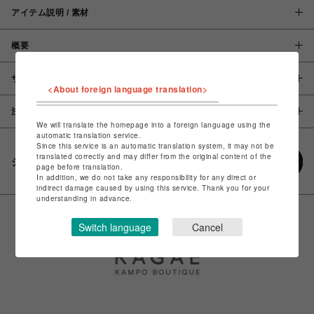
アイテム説明 / 素材
概要
サイズ
<About foreign language translation>
注意事項
We will translate the homepage into a foreign language using the
automatic translation service.
Since this service is an automatic translation system, it may not be
translated correctly and may differ from the original content of the
シェアする
page before translation.
In addition, we do not take any responsibility for any direct or
indirect damage caused by using this service. Thank you for your
understanding in advance.
Switch language
Cancel