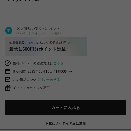
ポケパル払いで
0
〜
0
ポイント
（1P=1円）※キャンペーン分除く
会員登録後、ポケパル払い初回登録&利用で
最大1,500円分ポイント進呈
獲得ポイントの確認方法は
こちら
販売期間 2023年03月16日 11時00分 〜
この商品について
問い合わせる
ギフト：ラッピング不可
カートに入れる
お気に入りアイテムに追加