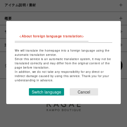
アイテム説明 / 素材
概要
サイズ
<About foreign language translation>
注意事項
We will translate the homepage into a foreign language using the
automatic translation service.
Since this service is an automatic translation system, it may not be
translated correctly and may differ from the original content of the
シェアする
page before translation.
In addition, we do not take any responsibility for any direct or
indirect damage caused by using this service. Thank you for your
understanding in advance.
Switch language
Cancel