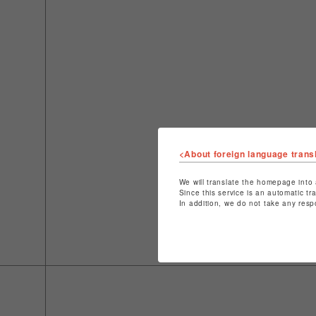
<About foreign language trans
We will translate the homepage into 
Since this service is an automatic tr
In addition, we do not take any resp