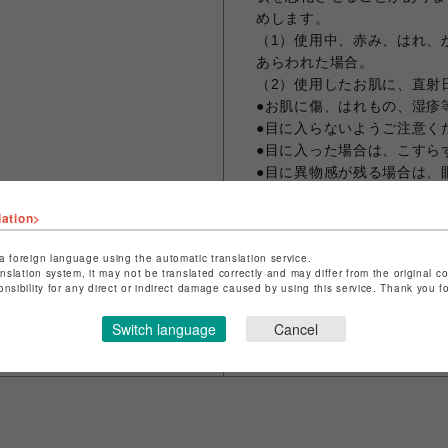
めします。
（1）使用中、赤み、はれ、
あらわれた場合。
（2）使用したお肌に、直射
●お肌に傷、はれもの、湿疹
●目に入らないようご注意く
●目に入った場合は、こすら
●目に異物感が残る場合は、
●乳幼児の手の届かないとこ
●極端に高温または低温の場
lation>
い。
a foreign language using the automatic translation service.
anslation system, it may not be translated correctly and may differ from the original c
onsibility for any direct or indirect damage caused by using this service. Thank you 
Switch language
Cancel
シェアする