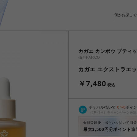
カガエ カンポウ ブティ
仙台PARCO
カガエ エクストラエ
￥7,480
税込
ポケパル払いで
0
〜
0
ポイ
（1P=1円）※キャンペーン分除
会員登録後、ポケパル払い初回登
最大1,500円分ポイント進