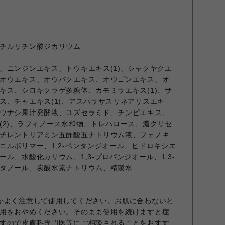
チルリチン酸ジカリウム
、ニンジンエキス、トウキエキス(1)、シャクヤクエ
オウエキス、オウバクエキス、オウゴンエキス、オ
キス、シロキクラゲ多糖体、カモミラエキス(1)、サ
ス、チャエキス(1)、アスパラサスリネアリスエキ
ウナシ果汁発酵液、ユズセラミド、チンピエキス、
(2)、ラフィノース水和物、トレハロース、濃グリセ
チレントリアミン五酢酸五ナトリウム液、フェノキ
ニルポリマー、1,2-ペンタンジオール、ヒドロキシエ
ル、水酸化カリウム、1,3-プロパンジオール、1,3-
タノール、炭酸水素ナトリウム、精製水
かよく注意して使用してください。お肌に合わないと
用をおやめください。そのまま使用を続けますと症
すので皮膚科専門医等にご相談されることをおすす