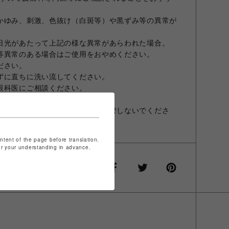
かゆみ、刺激、色抜け（白斑等）や黒ずみ等の異常が
日光があたって上記の様な異常があらわれた場合。
等異常のある場合はご使用をおやめください。
ださい。
ずに直ちに洗い流してください。
眼科医にご相談ください。
ろに保管してください。
所、直射日光が当たる場所には保管しないでくださ
ontent of the page before translation.
for your understanding in advance.