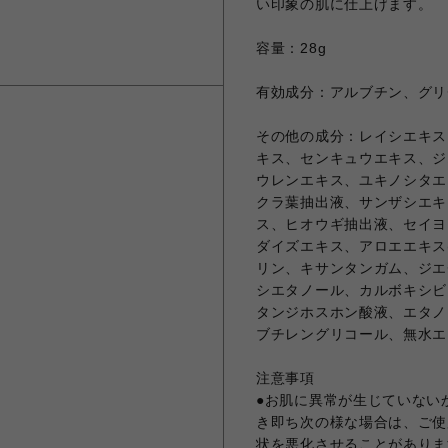
い印象の肌に仕上げます。
容量：28g
有効成分：アルブチン、グリ
その他の成分：レイシエキス
キス、センキュウエキス、ジ
ウレンエキス、ユキノシタエ
クラ葉抽出液、サンザシエキ
ス、ヒオウギ抽出液、セイヨ
ダイズエキス、アロエエキス
リン、キサンタンガム、ジエ
シエタノール、カルボキシビ
タンジホスホン酸液、エタノー
ブチレングリコール、無水エ
注意事項
●お肌に異常が生じていない
き即ち次の様な場合は、ご使
状を悪化させることがありま