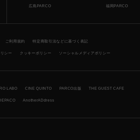
広島PARCO
福岡PARCO
ご利用規約
特定商取引法などに基づく表記
ポリシー
クッキーポリシー
ソーシャルメディアポリシー
RO LABO
CINE QUINTO
PARCO出版
THE GUEST CAFE
DEPACO
AnotherADdress