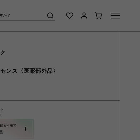
ック
ッセンス〈医薬部外品〉
ント
く
録&利用で
呈