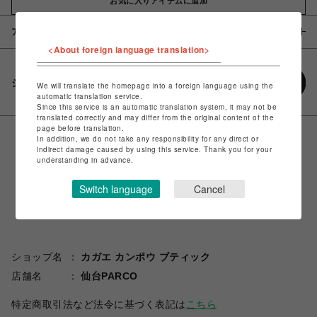
お気に入りアイテムに追加
アイテム説明 / 素材
<About foreign language translation>
シェアする
We will translate the homepage into a foreign language using the
automatic translation service.
Since this service is an automatic translation system, it may not be
translated correctly and may differ from the original content of the
page before translation.
In addition, we do not take any responsibility for any direct or
indirect damage caused by using this service. Thank you for your
understanding in advance.
Switch language
Cancel
ショップ名
カガエ カンポウ ブティック
店舗名
仙台PARCO
特定商取引法など法令に基づく表記は
こちら