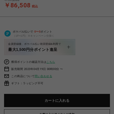
￥86,508
税込
ポケパル払いで
0
〜
0
ポイント
（1P=1円）※キャンペーン分除く
会員登録後、ポケパル払い初回登録&利用で
最大1,500円分ポイント進呈
獲得ポイントの確認方法は
こちら
販売期間 2023年04月19日 00時00分 〜
この商品について
問い合わせる
ギフト：ラッピング不可
カートに入れる