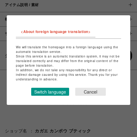
アイテム説明 / 素材
概要
<About foreign language translation>
サイズ
We will translate the homepage into a foreign language using the
automatic translation service.
シェアする
Since this service is an automatic translation system, it may not be
translated correctly and may differ from the original content of the
page before translation.
In addition, we do not take any responsibility for any direct or
indirect damage caused by using this service. Thank you for your
understanding in advance.
Switch language
Cancel
ショップ名
カガエ カンポウ ブティック