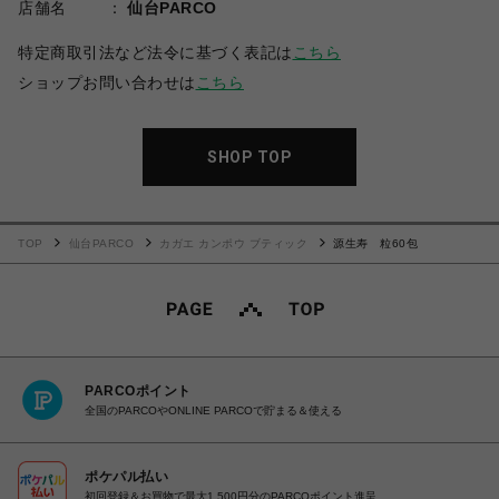
店舗名
仙台PARCO
特定商取引法など法令に基づく表記は
こちら
ショップお問い合わせは
こちら
SHOP TOP
TOP
仙台PARCO
カガエ カンポウ ブティック
源生寿 粒60包
PARCOポイント
全国のPARCOやONLINE PARCOで貯まる＆使える
ポケパル払い
初回登録＆お買物で最大1,500円分のPARCOポイント進呈