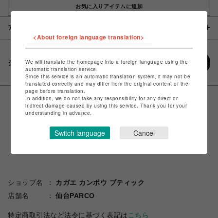
お気に入りアイテムに追加
アイテム説明 / 素材
<About foreign language translation>
We will translate the homepage into a foreign language using the
シェアする
automatic translation service.
Since this service is an automatic translation system, it may not be
translated correctly and may differ from the original content of the
page before translation.
In addition, we do not take any responsibility for any direct or
indirect damage caused by using this service. Thank you for your
understanding in advance.
Switch language
Cancel
ショップ名
カガエ カンポウ ブティック
店舗名
仙台PARCO
特定商取引法など法令に基づく表記は
こちら