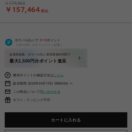
￥174,960
￥157,464
税込
ポケパル払いで
0
〜
0
ポイント
（1P=1円）※キャンペーン分除く
会員登録後、ポケパル払い初回登録&利用で
最大1,500円分ポイント進呈
獲得ポイントの確認方法は
こちら
販売期間 2023年04月19日 00時00分 〜
この商品について
問い合わせる
ギフト：ラッピング不可
カートに入れる