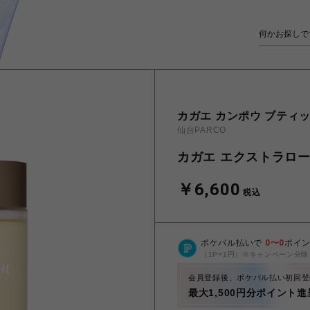
カガエ カンポウ ブティ
仙台PARCO
カガエ エクストラロ
￥6,600
税込
ポケパル払いで
0
〜
0
ポイ
（1P=1円）※キャンペーン分除
会員登録後、ポケパル払い初回登
最大1,500円分ポイント進