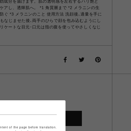
有効成分を届けます。肌の透明感を左右するハリ艶と
アし、透輝肌へ。 *1 角質層まで *2 メラニンの生
ぐ *3 メラニンのこと 使用方法 洗顔後､適量を手に
にもなじませた後､両手のひらで顔を包み込むようにし
リケートな目元･口元は指の腹を使ってやさしくなじ
SHOP TOP
ontent of the page before translation.