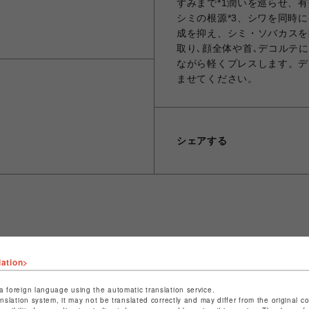
ずみまで*1潤いを巡らせ、
シミの根源*3、シワを同時にケ
成を抑え、シミ・ソバカスを防
取り､顔全体や首､デコルテ
ながら軽くプレスします。デ
ませてください。
シェアする
ショップ名
カガエ カンポウ ブティック
lation>
店舗名
仙台PARCO
a foreign language using the automatic translation service.
特定商取引法など法令に基づく表記は
こちら
anslation system, it may not be translated correctly and may differ from the original c