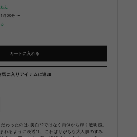
こちら
11時00分 〜
せる
カートに入れる
お気に入りアイテムに追加
こだわったのは､美白*2ではなく内側から輝く透明感。
まれるように浸透*1。こわばりがちな大人肌のすみ