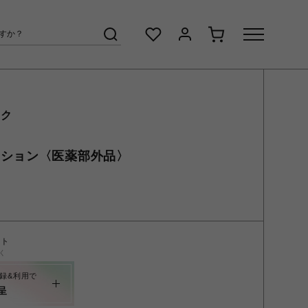
ック
ーション〈医薬部外品〉
ント
く
録&利用で
呈