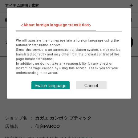
アイテム説明 / 素材
概要
<About foreign language translation>
We will translate the homepage into a foreign language using the
シェアする
automatic translation service.
Since this service is an automatic translation system, it may not be
translated correctly and may differ from the original content of the
page before translation.
In addition, we do not take any responsibility for any direct or
indirect damage caused by using this service. Thank you for your
understanding in advance.
Switch language
Cancel
ショップ名
カガエ カンポウ ブティック
店舗名
仙台PARCO