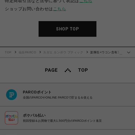
特定商取引法など法令に基づく表記は
こちら
ショップお問い合わせは
こちら
SHOP TOP
TOP
仙台PARCO
カガエ カンポウ ブティック
楽輝生<ウコン含有加
…
工食品> 60粒
PARCOポイント
全国のPARCOやONLINE PARCOで貯まる＆使える
ポケパル払い
初回登録＆お買物で最大1,500円分のPARCOポイント進呈