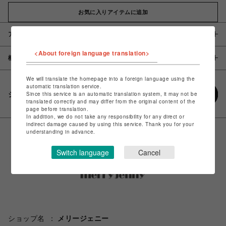
お気に入りアイテムに追加
アイテム説明 / 素材
<About foreign language translation>
概要
We will translate the homepage into a foreign language using the
automatic translation service.
シェアする
Since this service is an automatic translation system, it may not be
translated correctly and may differ from the original content of the
page before translation.
In addition, we do not take any responsibility for any direct or
indirect damage caused by using this service. Thank you for your
understanding in advance.
Switch language
Cancel
ショップ名
メリージェニー