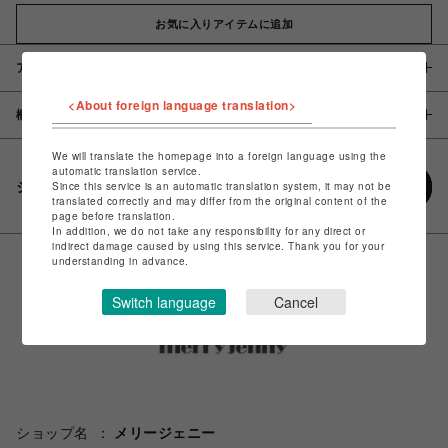
お気に入りアイテムに追加
アイテム説明 / 素材
<About foreign language translation>
概要
We will translate the homepage into a foreign language using the
automatic translation service.
シェアする
Since this service is an automatic translation system, it may not be
translated correctly and may differ from the original content of the
page before translation.
In addition, we do not take any responsibility for any direct or
indirect damage caused by using this service. Thank you for your
understanding in advance.
Switch language
Cancel
ショップ名
メリージェニー