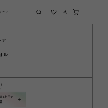
トア
オル
ント
く
録&利用で
呈