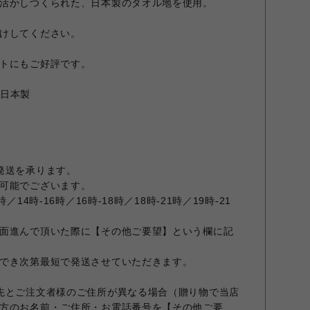
活かしつくられた、日本製のタオル地を使用。
けしてください。
トにもご好評です。
 日本製
発送を承ります。
可能でございます。
14時-16時／16時-18時／18時-21時／19時-21
面進んで頂いた際に【その他ご要望】という欄に記
でき次第最短で発送させていただきます。
先とご注文者様のご住所が異なる場合（贈り物で当店
方のお名前・ご住所・お電話番号を【その他ご要