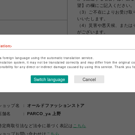
望】の欄にご記入ください。
（3）ご不在によりお受け取
いいたします。
（4）災害や悪天候、または
がございます。
lation>
a foreign language using the automatic translation service.
シェアする
anslation system, it may not be translated correctly and may differ from the original c
onsibility for any direct or indirect damage caused by using this service. Thank you 
Switch language
Cancel
ショップ名
オールドファッションストア
店舗名
PARCO_ya 上野
特定商取引法など法令に基づく表記は
こちら
ショップお問い合わせは
こちら