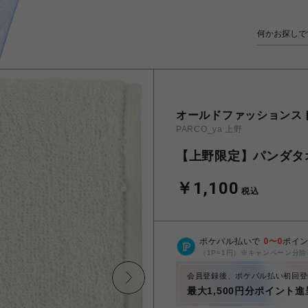
オールドファッションス
PARCO_ya 上野
【上野限定】パンダタ
￥1,100
税込
ポケパル払いで
0
〜
0
ポイ
（1P=1円）※キャンペーン分除
会員登録後、ポケパル払い初回登
最大1,500円分ポイント進