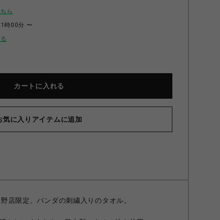
こちら
11時00分 〜
せる
カートに入れる
お気に入りアイテムに追加
】パンダタオル サックス 25㎝×25㎝
TORE上野店限定、パンダの刺繍入りのタオル。