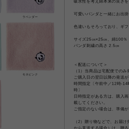
吸水性を考え綿本来の良さを
可愛いパンダと一緒にお出掛
ラベンダー
色違いもそろっており、ギフ
サイズ25㎝×25㎝、綿100％
パンダ刺繍の高さ 2.5㎝
＜配送について＞
（1）当商品は宅配便でのみ
モネピンク
ご購入日の翌日以降の発送が
時間指定〔午前中／12時-14時／
時〕
日時指定がある方は、購入画
載してください。
ご指定のない場合は、準備が
（2）贈り物などで、お届け
から直送する場合）は、贈る