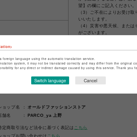
望】の欄にご記入ください。
（3）ご不在によりお受け取
いいたします。
（4）災害や悪天候、または
がございます。
lation>
a foreign language using the automatic translation service.
シェアする
anslation system, it may not be translated correctly and may differ from the original c
onsibility for any direct or indirect damage caused by using this service. Thank you 
Switch language
Cancel
ショップ名
オールドファッションストア
店舗名
PARCO_ya 上野
特定商取引法など法令に基づく表記は
こちら
ショップお問い合わせは
こちら