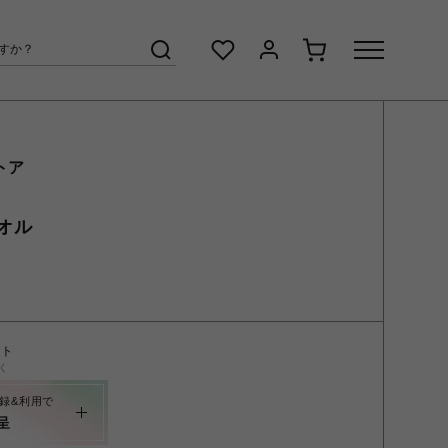
トア
オル
ント
く
録&利用で
呈