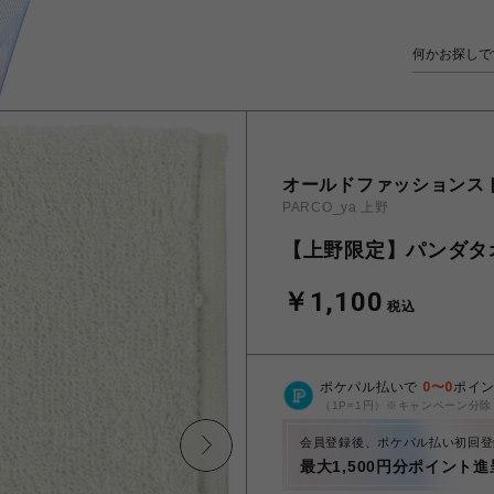
オールドファッションス
PARCO_ya 上野
【上野限定】パンダタ
￥1,100
税込
ポケパル払いで
0
〜
0
ポイ
（1P=1円）※キャンペーン分除
会員登録後、ポケパル払い初回登
最大1,500円分ポイント進