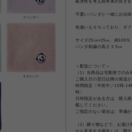
吸水性を考え綿本来の良さを
可愛いパンダと一緒にお出掛
ラベンダー
色違いもそろっており、ギフ
サイズ25㎝×25㎝、綿100％
パンダ刺繍の高さ 2.5㎝
＜配送について＞
（1）当商品は宅配便でのみ
モネピンク
ご購入日の翌日以降の発送が
時間指定〔午前中／12時-14時／
時〕
日時指定がある方は、購入画
載してください。
ご指定のない場合は、準備が
（2）贈り物などで、お届け
から直送する場合）は、贈る