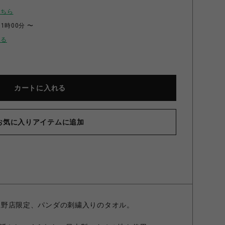
こちら
11時00分 〜
せる
カートに入れる
お気に入りアイテムに追加
】パンダタオル サックス 25㎝×25㎝
TORE上野店限定、パンダの刺繍入りのタオル。