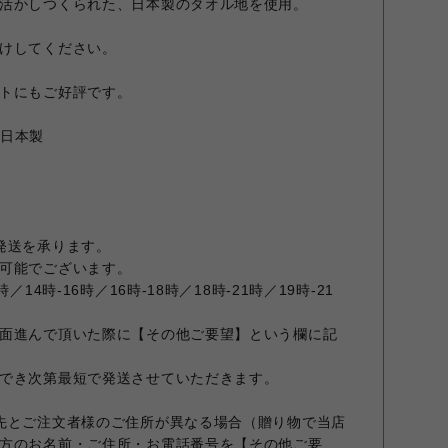
活かしつくられた、日本製のタオル地を使用。
けしてください。
トにもご好評です。
 日本製
発送を承ります。
可能でございます。
14時-16時／16時-18時／18時-21時／19時-21
面進んで頂いた際に【その他ご要望】という欄に記
でき次第最短で発送させていただきます。
先とご注文者様のご住所が異なる場合（贈り物で当店
方のお名前・ご住所・お電話番号を【その他ご要