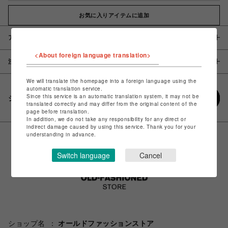
お気に入りアイテムに追加
アイテム説明 / 素材
<About foreign language translation>
注意事項
We will translate the homepage into a foreign language using the
automatic translation service.
Since this service is an automatic translation system, it may not be
シェアする
translated correctly and may differ from the original content of the
page before translation.
In addition, we do not take any responsibility for any direct or
indirect damage caused by using this service. Thank you for your
understanding in advance.
Switch language
Cancel
ショップ名
オールドファッションストア