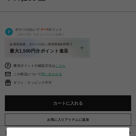
ポケパル払いで
0
〜
0
ポイント
（1P=1円）※キャンペーン分除く
会員登録後、ポケパル払い初回登録&利用で
最大1,500円分ポイント進呈
獲得ポイントの確認方法は
こちら
この商品について
問い合わせる
ギフト：ラッピング不可
カートに入れる
お気に入りアイテムに追加
アイテム説明 / 素材