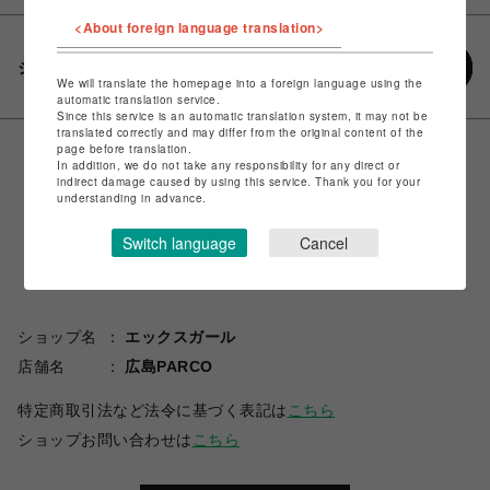
<About foreign language translation>
シェアする
We will translate the homepage into a foreign language using the
automatic translation service.
Since this service is an automatic translation system, it may not be
translated correctly and may differ from the original content of the
page before translation.
In addition, we do not take any responsibility for any direct or
indirect damage caused by using this service. Thank you for your
understanding in advance.
Switch language
Cancel
ショップ名
エックスガール
店舗名
広島PARCO
特定商取引法など法令に基づく表記は
こちら
ショップお問い合わせは
こちら