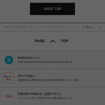
SHOP TOP
TOP
広島PARCO
グレースコンチネンタル・ザ・バンケット
Maestra
…
S
PARCOポイント
全国のPARCOやONLINE PARCOで貯まる＆使える
ポケパル払い
初回登録＆お買物で最大1,500円分のPARCOポイント進呈
POCKET PARCO（公式アプリ）
コイン＆クーポンでPARCOでのお買い物がオトクに