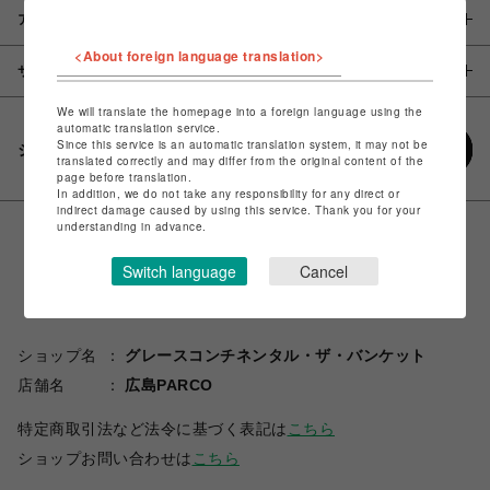
アイテム説明 / 素材
<About foreign language translation>
サイズ
We will translate the homepage into a foreign language using the
automatic translation service.
Since this service is an automatic translation system, it may not be
シェアする
translated correctly and may differ from the original content of the
page before translation.
In addition, we do not take any responsibility for any direct or
indirect damage caused by using this service. Thank you for your
understanding in advance.
Switch language
Cancel
ショップ名
グレースコンチネンタル・ザ・バンケット
店舗名
広島PARCO
特定商取引法など法令に基づく表記は
こちら
ショップお問い合わせは
こちら