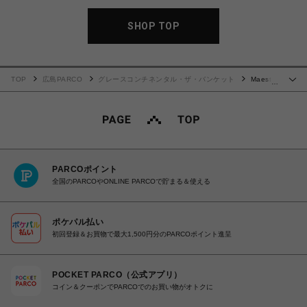
SHOP TOP
TOP
広島PARCO
グレースコンチネンタル・ザ・バンケット
Maestra
…
S
PARCOポイント
全国のPARCOやONLINE PARCOで貯まる＆使える
ポケパル払い
初回登録＆お買物で最大1,500円分のPARCOポイント進呈
POCKET PARCO（公式アプリ）
コイン＆クーポンでPARCOでのお買い物がオトクに