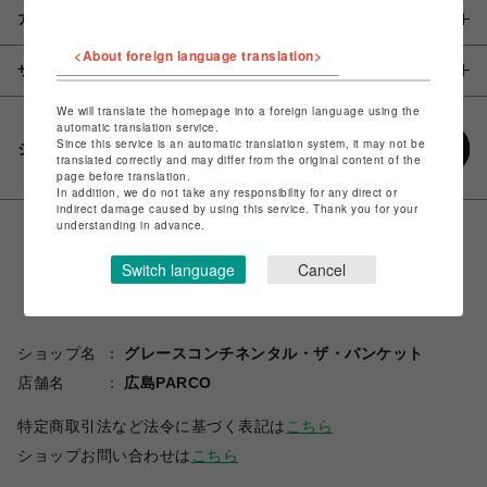
アイテム説明 / 素材
<About foreign language translation>
サイズ
We will translate the homepage into a foreign language using the
automatic translation service.
Since this service is an automatic translation system, it may not be
シェアする
translated correctly and may differ from the original content of the
page before translation.
In addition, we do not take any responsibility for any direct or
indirect damage caused by using this service. Thank you for your
understanding in advance.
Switch language
Cancel
ショップ名
グレースコンチネンタル・ザ・バンケット
店舗名
広島PARCO
特定商取引法など法令に基づく表記は
こちら
ショップお問い合わせは
こちら