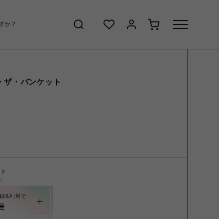
・ザ・バンケット
ント
く
録&利用で
呈