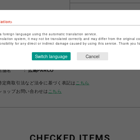
シェアする
lation>
a foreign language using the automatic translation service.
anslation system, it may not be translated correctly and may differ from the original c
onsibility for any direct or indirect damage caused by using this service. Thank you 
Switch language
Cancel
ショップ名
グレースコンチネンタル・ザ・バンケット
店舗名
広島PARCO
特定商取引法など法令に基づく表記は
こちら
ショップお問い合わせは
こちら
CHECKED ITEMS