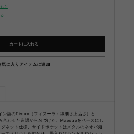
こちら
せる
カートに入れる
お気に入りアイテムに追加
ズ
ペイン語のFinura（フィヌーラ：繊細さ上品さ）と
組み合わせた造語から名づけた、Maestraをベースにし
マグネット仕様、サイドポケットはメタルのネオバ釦
ラーでメリハリを効かせ、墨入れはハンドルやショル