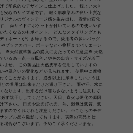
げて印象的なデザインに仕上げました。 程よい大き
も安心のサイズ感です。 軽く肌馴染みの良い上質な
リジナルのヴィンテージ感を生み出し、表情の変化
す。 両サイドにポケットが付いているので使いやす
いたくなるのもポイント。 どんなスタイリングとも
ディネートが引き締まるので、愛用者の多いバッグ
トやブックカバー、ポーチなど小物類までバリエーシ
。 ※天然皮革製品の購入にあたっての注意点※ 天然
ている為一点一点風合いや色の出方・サイズが若干
いませ。 この製品は天然皮革を使用していますの
いや風合いの変化などが見られます。 使用中に摩擦
付くことがあります。必要以上に摩擦しないよう注
類との着用は出来るだけお避け下さい。 雨や汗、水に
くなります。出来るだけ濡らさないように注意して
は必ず陰干ししてください。天日、直火は硬化の原因
け下さい。 日光や蛍光灯の光、熱、湿気は変質、変
ますのでくれぐれも注意ください。 ※こちらのモデ
サンプル品を撮影しております。実際の商品と仕
る場合がございます。予めご了承くださいませ。