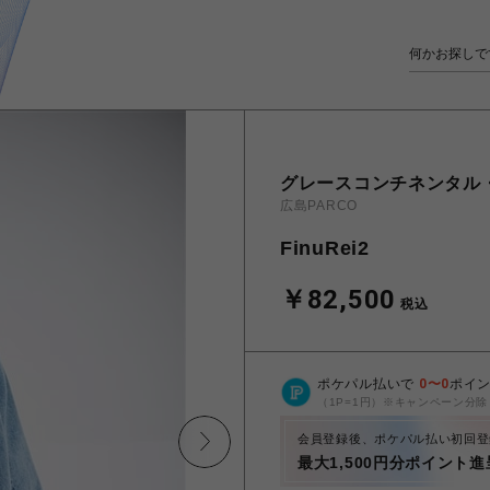
グレースコンチネンタル
広島PARCO
FinuRei2
￥82,500
税込
ポケパル払いで
0
〜
0
ポイ
（1P=1円）※キャンペーン分除
会員登録後、ポケパル払い初回登
最大1,500円分ポイント進