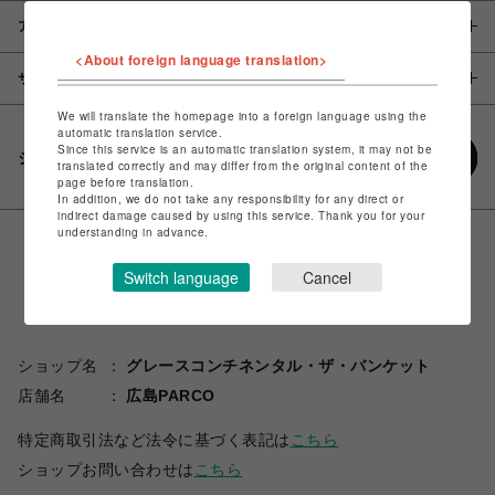
アイテム説明 / 素材
<About foreign language translation>
サイズ
We will translate the homepage into a foreign language using the
automatic translation service.
Since this service is an automatic translation system, it may not be
シェアする
translated correctly and may differ from the original content of the
page before translation.
In addition, we do not take any responsibility for any direct or
indirect damage caused by using this service. Thank you for your
understanding in advance.
Switch language
Cancel
ショップ名
グレースコンチネンタル・ザ・バンケット
店舗名
広島PARCO
特定商取引法など法令に基づく表記は
こちら
ショップお問い合わせは
こちら