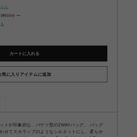
こちら
10時00分 〜
せる
カートに入れる
お気に入りアイテムに追加
ズ
ットが印象的な、バケツ型の2WAYバッグ。 バッグ
わせてスカラップのようなシルエットにし、柔らか