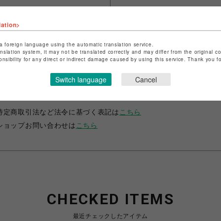
シェアする
lation>
a foreign language using the automatic translation service.
anslation system, it may not be translated correctly and may differ from the original c
onsibility for any direct or indirect damage caused by using this service. Thank you 
Switch language
Cancel
ショップ名
グレースコンチネンタル・ザ・バンケット
店舗名
広島PARCO
特定商取引法など法令に基づく表記は
こちら
ショップお問い合わせは
こちら
CHECKED ITEMS
最近チェックしたアイテム