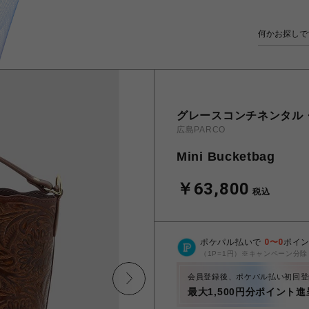
グレースコンチネンタル
広島PARCO
Mini Bucketbag
￥63,800
税込
ポケパル払いで
0
〜
0
ポイ
（1P=1円）※キャンペーン分除
会員登録後、ポケパル払い初回登
最大1,500円分ポイント進