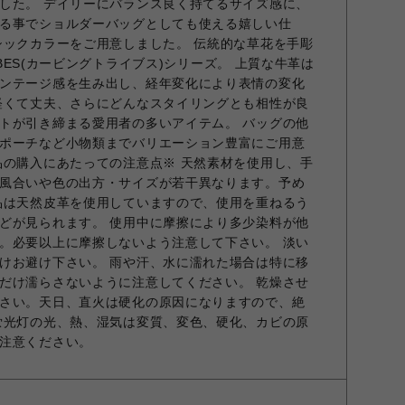
した。 デイリーにバランス良く持てるサイズ感に、
る事でショルダーバッグとしても使える嬉しい仕
シックカラーをご用意しました。 伝統的な草花を手彫
RIBES(カービングトライブス)シリーズ。 上質な牛革は
ンテージ感を生み出し、経年変化により表情の変化
軽くて丈夫、さらにどんなスタイリングとも相性が良
トが引き締まる愛用者の多いアイテム。 バッグの他
ポーチなど小物類までバリエーション豊富にご用意
品の購入にあたっての注意点※ 天然素材を使用し、手
風合いや色の出方・サイズが若干異なります。予め
品は天然皮革を使用していますので、使用を重ねるう
どが見られます。 使用中に摩擦により多少染料が他
。必要以上に摩擦しないよう注意して下さい。 淡い
けお避け下さい。 雨や汗、水に濡れた場合は特に移
だけ濡らさないように注意してください。 乾燥させ
さい。天日、直火は硬化の原因になりますので、絶
蛍光灯の光、熱、湿気は変質、変色、硬化、カビの原
注意ください。