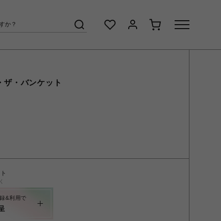
・ザ・バンケット
ント
く
録&利用で
呈