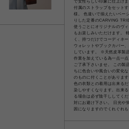
で女性らしい印象に仕上げま
付属のストラップをセットす
様。 色違いで揃えたいベー
りした定番のCARVING T
使うごとにオリジナルのヴィ
もお楽しみいただけます。 
く、持つだけでコーディネー
ウォレットやブックカバー、
しています。 ※天然皮革製
作業を加えている為一点一点
ご了承下さいませ。 この製
ちに色合いや風合いの変化な
のものに付くことがあります
色の衣類との着用は出来るだ
染しやすくなります。出来る
る場合は必ず陰干ししてくだ
対にお避け下さい。 日光や
因になりますのでくれぐれも