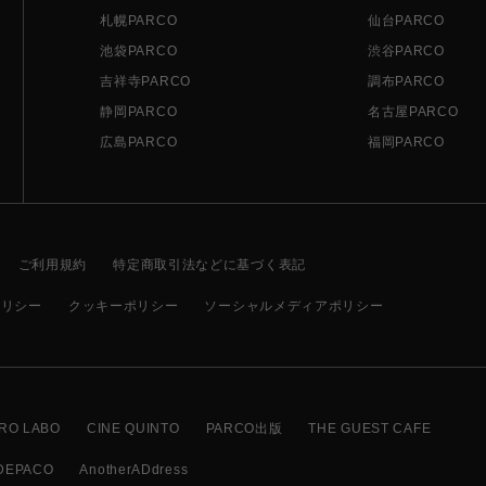
札幌PARCO
仙台PARCO
池袋PARCO
渋谷PARCO
吉祥寺PARCO
調布PARCO
静岡PARCO
名古屋PARCO
広島PARCO
福岡PARCO
ご利用規約
特定商取引法などに基づく表記
ポリシー
クッキーポリシー
ソーシャルメディアポリシー
RO LABO
CINE QUINTO
PARCO出版
THE GUEST CAFE
DEPACO
AnotherADdress