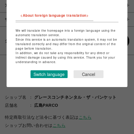
アイテム説明 / 素材
<About foreign language translation>
サイズ
We will translate the homepage into a foreign language using the
automatic translation service.
Since this service is an automatic translation system, it may not be
シェアする
translated correctly and may differ from the original content of the
page before translation.
In addition, we do not take any responsibility for any direct or
indirect damage caused by using this service. Thank you for your
understanding in advance.
Switch language
Cancel
ショップ名
グレースコンチネンタル・ザ・バンケット
店舗名
広島PARCO
特定商取引法など法令に基づく表記は
こちら
ショップお問い合わせは
こちら