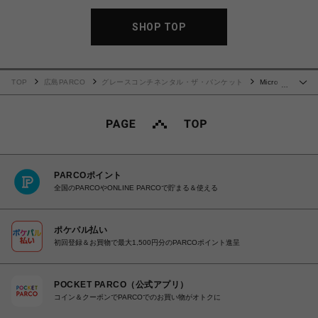
SHOP TOP
TOP
広島PARCO
グレースコンチネンタル・ザ・バンケット
Micro
…
RattanBag
PARCOポイント
全国のPARCOやONLINE PARCOで貯まる＆使える
ポケパル払い
初回登録＆お買物で最大1,500円分のPARCOポイント進呈
POCKET PARCO（公式アプリ）
コイン＆クーポンでPARCOでのお買い物がオトクに