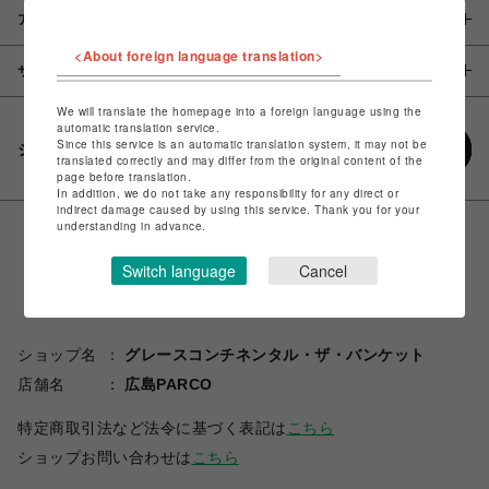
アイテム説明 / 素材
<About foreign language translation>
サイズ
We will translate the homepage into a foreign language using the
automatic translation service.
Since this service is an automatic translation system, it may not be
シェアする
translated correctly and may differ from the original content of the
page before translation.
In addition, we do not take any responsibility for any direct or
indirect damage caused by using this service. Thank you for your
understanding in advance.
Switch language
Cancel
ショップ名
グレースコンチネンタル・ザ・バンケット
店舗名
広島PARCO
特定商取引法など法令に基づく表記は
こちら
ショップお問い合わせは
こちら