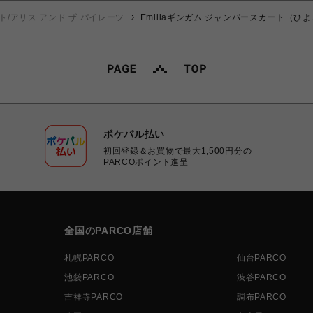
ト/アリス アンド ザ パイレーツ
Emiliaギンガム ジャンパースカート（ひ
ポケパル払い
初回登録＆お買物で最大1,500円分の
PARCOポイント進呈
全国のPARCO店舗
札幌PARCO
仙台PARCO
池袋PARCO
渋谷PARCO
吉祥寺PARCO
調布PARCO