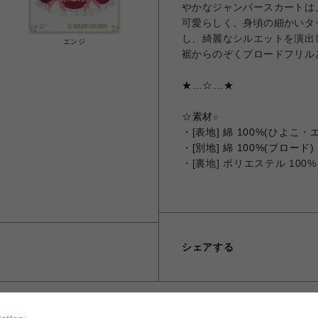
やかなジャンパースカートは
可愛らしく、
身頃の細かいタ
し、綺麗なシルエットを演出
エンジ
裾からのぞくブロードフリル
★…☆…★
☆
素材☆
・[表地] 綿 100%
(ひよこ・
・[別地]
綿 100%(ブロード)
・[裏地] ポリエステル 100%
シェアする