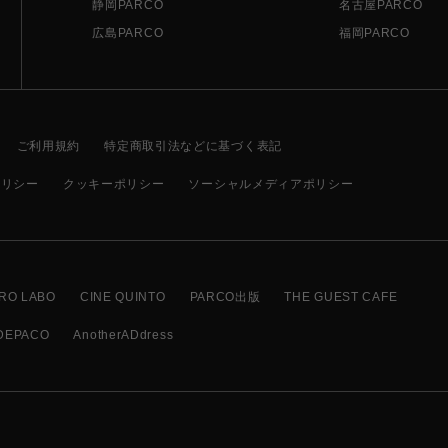
静岡PARCO
名古屋PARCO
広島PARCO
福岡PARCO
ご利用規約
特定商取引法などに基づく表記
ポリシー
クッキーポリシー
ソーシャルメディアポリシー
RO LABO
CINE QUINTO
PARCO出版
THE GUEST CAFE
DEPACO
AnotherADdress