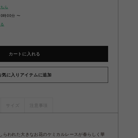
こちら
00時00分 〜
せる
カートに入れる
お気に入りアイテムに追加
ンガム ジャンパースカート（ピンク） ピンク
サイズ
注意事項
しらわれた大きなお花のケミカルレースが春らしく華