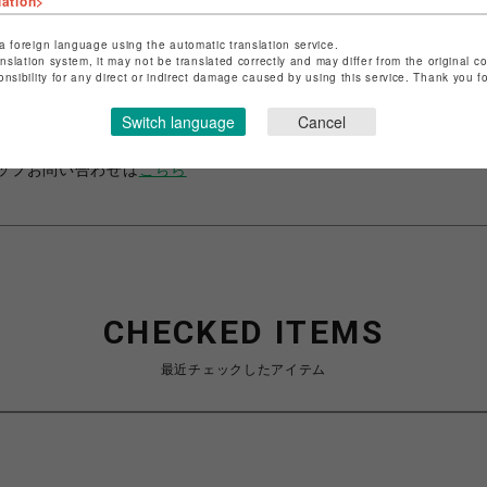
lation>
ップ名
ベイビー、ザ スターズ シャイン ブライト/アリス アンド 
a foreign language using the automatic translation service.
anslation system, it may not be translated correctly and may differ from the original c
パイレーツ
onsibility for any direct or indirect damage caused by using this service. Thank you 
名
名古屋PARCO
Switch language
Cancel
商取引法など法令に基づく表記は
こちら
ップお問い合わせは
こちら
CHECKED ITEMS
最近チェックしたアイテム