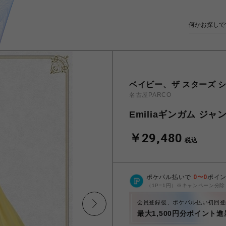
ベイビー、ザ スターズ シ
名古屋PARCO
Emiliaギンガム ジ
￥29,480
税込
ポケパル払いで
0
〜
0
ポイ
（1P=1円）※キャンペーン分除
会員登録後、ポケパル払い初回登
最大1,500円分ポイント進