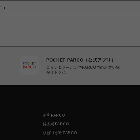
よこ）
POCKET PARCO（公式アプリ）
コイン＆クーポンでPARCOでのお買い物
がオトクに
浦和PARCO
錦糸町PARCO
ひばりが丘PARCO