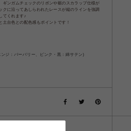
、
ギンガムチェックのリボンや裾のスカラップ仕様が
ックに沿ってあしらわれたレースが縦のラインを強調
してくれます♪
と土台色との配色感もポイントです！
エンジ：バーバリー、ピンク・黒：綿サテン)