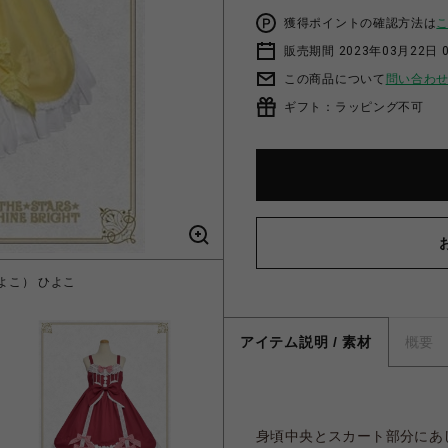
獲得ポイントの確認方法は
販売期間 2023年03月22日 
この商品について
問い合わ
ギフト：ラッピング不可
ひよこ） ひよこ
Emiliaギ
アイテム説明 / 素材
概要
身頃中央とスカート部分にあ