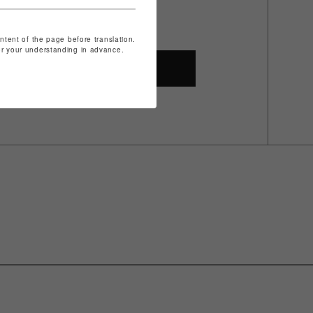
ザ
ontent of the page before translation.
for your understanding in advance.
SHOP TOP