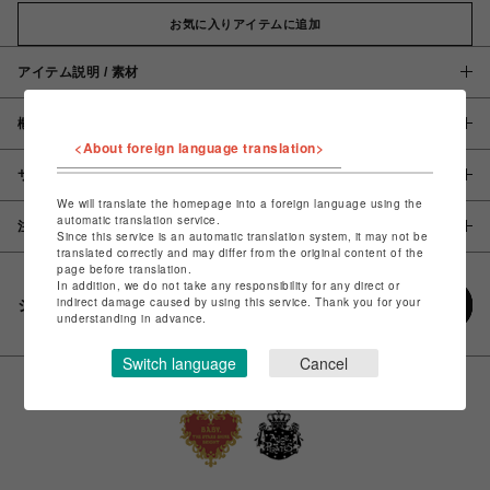
お気に入りアイテムに追加
アイテム説明 / 素材
概要
<About foreign language translation>
サイズ
We will translate the homepage into a foreign language using the
automatic translation service.
注意事項
Since this service is an automatic translation system, it may not be
translated correctly and may differ from the original content of the
page before translation.
In addition, we do not take any responsibility for any direct or
indirect damage caused by using this service. Thank you for your
シェアする
understanding in advance.
Switch language
Cancel