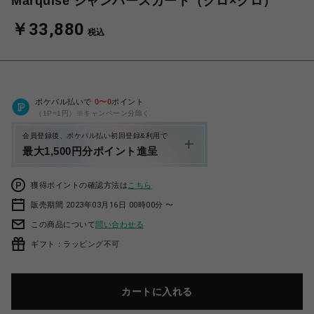
Marquise ジャンパースカート（クロ×クロ）
￥33,880
税込
ポケパル払いで
0
〜
0
ポイント
（1P=1円）※キャンペーン分除く
会員登録後、ポケパル払い初回登録&利用で
最大1,500円分ポイント進呈
獲得ポイントの確認方法は
こちら
販売期間 2023年03月16日 00時00分 〜
この商品について
問い合わせる
ギフト：ラッピング不可
カートに入れる