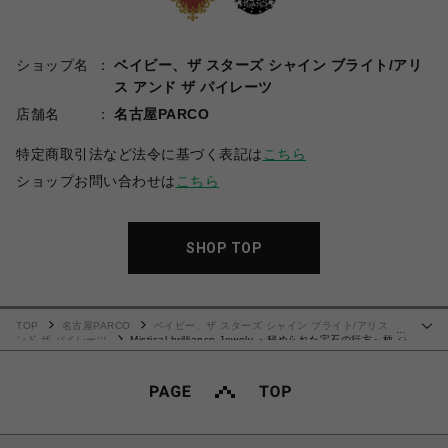
ショップ名
ベイビー、ザ スターズ シャイン ブライト/アリ
ス アンド ザ パイレーツ
店舗名
名古屋PARCO
特定商取引法など法令に基づく表記は
こちら
ショップお問い合わせは
こちら
SHOP TOP
TOP
名古屋PARCO
ベイビー、ザ スターズ シャイン ブライト/アリス ア
…
ンド ザ パイレーツ
Mistical brilliance Jewely ～秘められた宝石の行方～柄 ジ
ャンパースカートⅠ（紺）