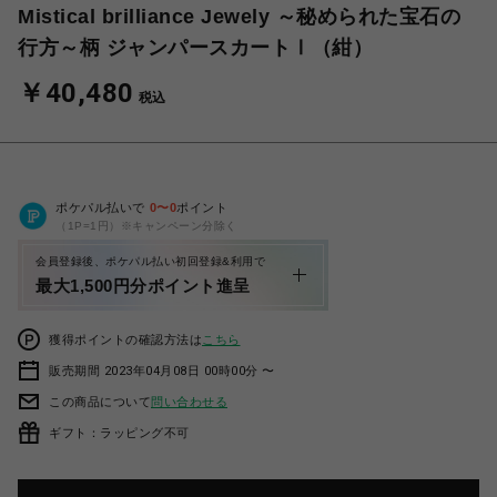
Mistical brilliance Jewely ～秘められた宝石の
行方～柄 ジャンパースカートⅠ（紺）
￥40,480
税込
ポケパル払いで
0
〜
0
ポイント
（1P=1円）※キャンペーン分除く
会員登録後、ポケパル払い初回登録&利用で
最大1,500円分ポイント進呈
獲得ポイントの確認方法は
こちら
販売期間 2023年04月08日 00時00分 〜
この商品について
問い合わせる
ギフト：ラッピング不可