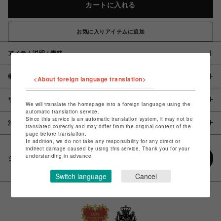
カートに入れる
お気に入りアイテムに追加
アイテム説明 / 素材
概要
<About foreign language translation>
サイズ
We will translate the homepage into a foreign language using the
automatic translation service.
Since this service is an automatic translation system, it may not be
注意事項
translated correctly and may differ from the original content of the
page before translation.
In addition, we do not take any responsibility for any direct or
indirect damage caused by using this service. Thank you for your
understanding in advance.
シェアする
Switch language
Cancel