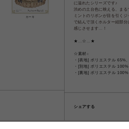
に溢れたシリーズです♪
渋めの土台色に映える、まる
ミントのリボンが目を引くジ
カーキ
で結んで頂くホルター紐部分
感じさせます…！
★…☆…★
☆
素材☆
・[表地] ポリエステル 65%
・[別地] ポリエステル 100%
・[裏地] ポリエステル 100%
シェアする