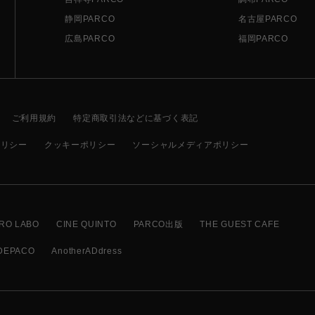
静岡PARCO
名古屋PARCO
広島PARCO
福岡PARCO
ご利用規約
特定商取引法などに基づく表記
ポリシー
クッキーポリシー
ソーシャルメディアポリシー
RO LABO
CINE QUINTO
PARCO出版
THE GUEST CAFE
DEPACO
AnotherADdress