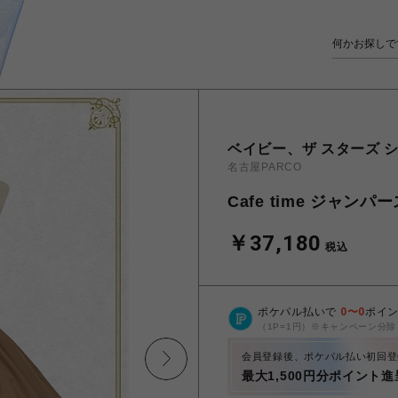
ベイビー、ザ スターズ シ
名古屋PARCO
Cafe time ジャ
￥37,180
税込
ポケパル払いで
0
〜
0
ポイ
（1P=1円）※キャンペーン分除
会員登録後、ポケパル払い初回登
最大1,500円分ポイント進