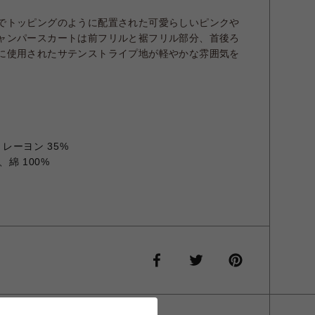
でトッピングのように配置された可愛らしいピンクや
ャンパースカートは前フリルと裾フリル部分、首後ろ
に使用されたサテンストライプ地が軽やかな雰囲気を
、レーヨン 35%
、綿 100%