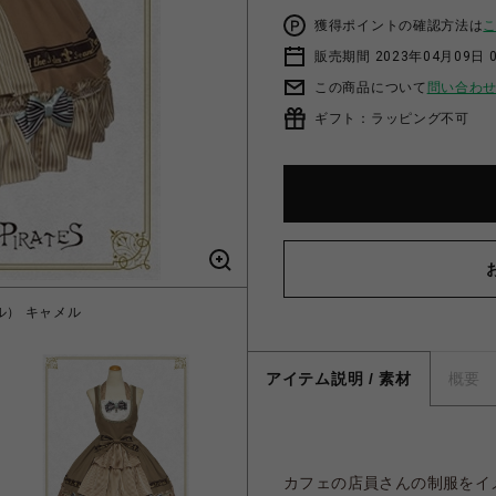
獲得ポイントの確認方法は
販売期間 2023年04月09日 
この商品について
問い合わ
ギフト：ラッピング不可
メル） キャメル
Cafe t
アイテム説明 / 素材
概要
カフェの店員さんの制服をイメ