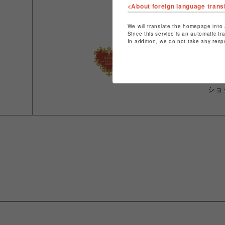
<About foreign language trans
We will translate the homepage into 
ショ
Since this service is an automatic tr
In addition, we do not take any resp
店舗
特定
ショ