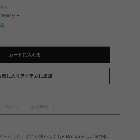
こちら
00時00分 〜
せる
カートに入れる
お気に入りアイテムに追加
ime ジャンパースカート（ピンク） ピンク
サイズ
注意事項
ージした、どこか懐かしくもPIRATESらしい遊び心