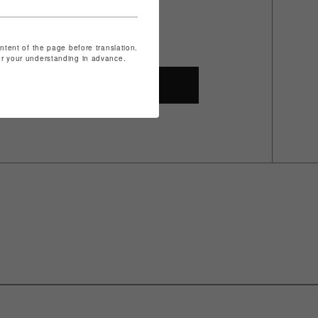
ザ
ontent of the page before translation.
for your understanding in advance.
SHOP TOP