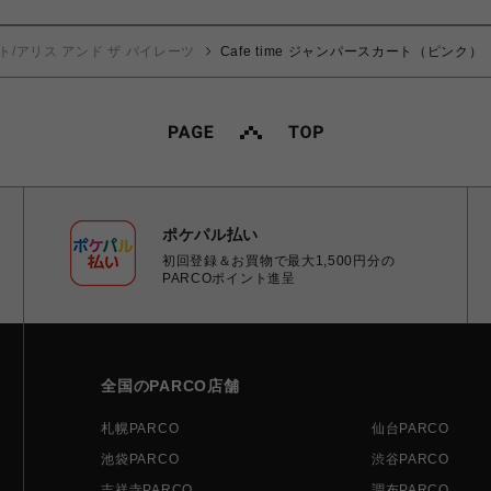
ト/アリス アンド ザ パイレーツ
Cafe time ジャンパースカート（ピンク）
ポケパル払い
初回登録＆お買物で最大1,500円分の
PARCOポイント進呈
全国のPARCO店舗
札幌PARCO
仙台PARCO
池袋PARCO
渋谷PARCO
吉祥寺PARCO
調布PARCO