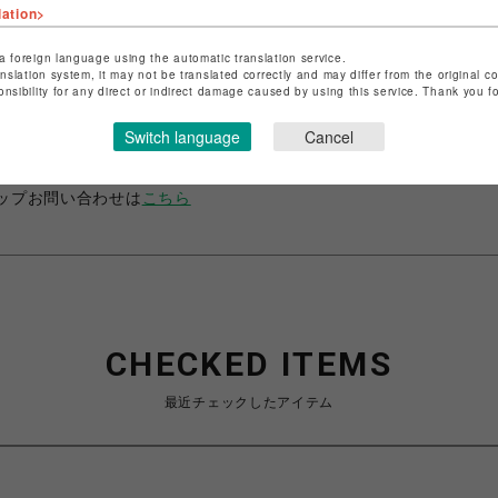
lation>
a foreign language using the automatic translation service.
ップ名
ベイビー、ザ スターズ シャイン ブライト/アリス アンド 
anslation system, it may not be translated correctly and may differ from the original c
onsibility for any direct or indirect damage caused by using this service. Thank you 
パイレーツ
名
名古屋PARCO
Switch language
Cancel
商取引法など法令に基づく表記は
こちら
ップお問い合わせは
こちら
CHECKED ITEMS
最近チェックしたアイテム